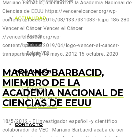
Otras formas de Ayudar
Mariano Barbacid, miembro de la Academia Nacional de
Ciencias de EEUU
https://vencerelcancer.org/wp-
ACTUALIDAD
content/uploads/2015/08/1337331083-R.jpg
186
280
Vencer el Cáncer
Vencer el Cáncer
Agenda
//vencerelcancer.org/wp-
Noticias
content/uploads/2019/04/logo-vencer-el-cancer-
Boletín VEC
transparente.png
18 mayo, 2012
15 octubre, 2020
MARIANO BARBACID,
INVESTIGACIÓN
MIEMBRO DE LA
Proyectos
ACADEMIA NACIONAL DE
Premios Jóvenes
CIENCIAS DE EEUU
Bio-spark Spain
18/5/2012.- El investigador español -y científico
CONTACTO
colaborador de VEC- Mariano Barbacid acaba de ser