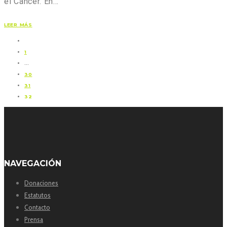
el Cáncer. En…
LEER MÁS
1
…
30
31
32
NAVEGACIÓN
Donaciones
Estatutos
Contacto
Prensa