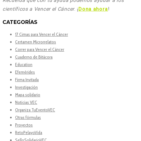
Recuerda que con tu ayuda podemos ayudar a los
científicos a Vencer el Cáncer
. ¡
Dona ahora
!
CATEGORÍAS
17 Cimas para Vencer el Cáncer
Certamen Microrrelatos
Correr para Vencer el Cáncer
Cuaderno de Bitácora
Education
Efemérides
Firma Invitada
Investigación
Mapa solidario
Noticias VEC
Organiza TuEventoVEC
Otras fórmulas
Proyectos
RetoPelayoVida
SelloSolidarioVEC