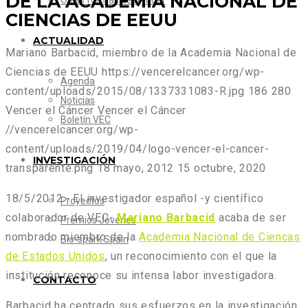
DE LA ACADEMIA NACIONAL DE
Otras formas de Ayudar
CIENCIAS DE EEUU
ACTUALIDAD
Mariano Barbacid, miembro de la Academia Nacional de
Ciencias de EEUU
https://vencerelcancer.org/wp-
Agenda
content/uploads/2015/08/1337331083-R.jpg
186
280
Noticias
Vencer el Cáncer
Vencer el Cáncer
Boletín VEC
//vencerelcancer.org/wp-
content/uploads/2019/04/logo-vencer-el-cancer-
INVESTIGACIÓN
transparente.png
18 mayo, 2012
15 octubre, 2020
18/5/2012.-
El investigador español -y científico
Proyectos
colaborador de VEC-
Mariano Barbacid
acaba de ser
Premios Jóvenes
nombrado miembro de la
Academia Nacional de Ciencas
Bio-spark Spain
de Estados Unidos
, un reconocimiento con el que la
institución reconoce su intensa labor investigadora.
CONTACTO
Barbacid ha centrado sus esfuerzos en la investigación