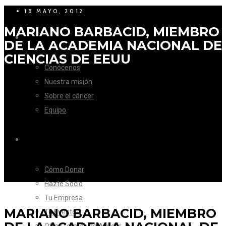
18 MAYO, 2012
MARIANO BARBACID, MIEMBRO
LA FUNDACIÓN
DE LA ACADEMIA NACIONAL DE
CIENCIAS DE EEUU
Conócenos
Nuestra misión
Sobre el cáncer
Equipo
CÓMO AYUDAR
Cómo Donar
Hazte Socio
Tu Empresa
MARIANO BARBACID, MIEMBRO
Tu Evento