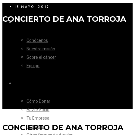
15 MAYO, 2012
CONCIERTO DE ANA TORROJA
LA FUNDACIÓN
Conócenos
Nuestra misión
Sobre el cáncer
Equipo
CÓMO AYUDAR
Cómo Donar
Hazte Socio
Tu Empresa
CONCIERTO DE ANA TORROJA
Tu Evento