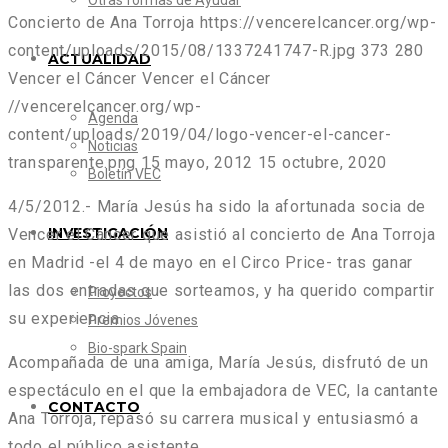
Otras formas de Ayudar
Concierto de Ana Torroja
https://vencerelcancer.org/wp-
content/uploads/2015/08/1337241747-R.jpg
373
280
ACTUALIDAD
Vencer el Cáncer
Vencer el Cáncer
//vencerelcancer.org/wp-
Agenda
content/uploads/2019/04/logo-vencer-el-cancer-
Noticias
transparente.png
15 mayo, 2012
15 octubre, 2020
Boletín VEC
4/5/2012.- María Jesús ha sido la afortunada socia de
INVESTIGACIÓN
Vencer el Cáncer que asistió al concierto de Ana Torroja
en Madrid -el 4 de mayo en el Circo Price- tras ganar
las dos entradas que sorteamos, y ha querido compartir
Proyectos
su experiencia.
Premios Jóvenes
Bio-spark Spain
Acompañada de una amiga, María Jesús, disfrutó de un
espectáculo en el que la embajadora de VEC, la cantante
CONTACTO
Ana Torroja, repasó su carrera musical y entusiasmó a
todo el público asistente.