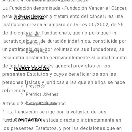
Otras formas de Ayudar
La Fundación denominada «Fundación Vencer el Cáncer,
para la investigación y tratamiento del cáncer» es una
ACTUALIDAD
institución creada al amparo de la Ley 50/2002, de 26
de diciembre, de Fundaciones, que no persigue fin
Agenda
lucrativo alguno, de duración indefinida, constituida por
Noticias
un patrimonio que, por voluntad de sus fundadores, se
Boletín VEC
encuentra destinado permanentemente al cumplimiento
de los fines de interés general previstos en los
INVESTIGACIÓN
presentes Estatutos y cuyos beneficiarios son las
personas físicas y jurídicas a las que en ellos se hace
Proyectos
referencia.
Premios Jóvenes
Bio-spark Spain
Artículo 2.- Régimen jurídico.
1.-La Fundación se rige por la voluntad de sus
fundadores, manifestada directa o indirectamente en
CONTACTO
los presentes Estatutos, y por las decisiones que en