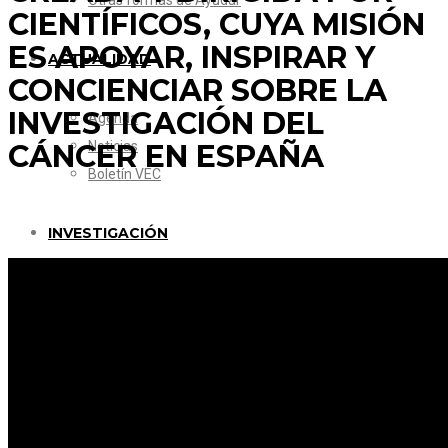
Otras formas de Ayudar
CIENTÍFICOS, CUYA MISIÓN
ES APOYAR, INSPIRAR Y
ACTUALIDAD
CONCIENCIAR SOBRE LA
INVESTIGACIÓN DEL
Agenda
Noticias
CÁNCER EN ESPAÑA
Boletín VEC
INVESTIGACIÓN
Proyectos
Premios Jóvenes
Bio-spark Spain
CONTACTO