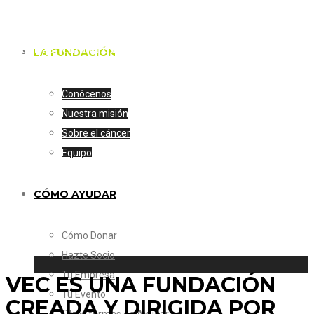
LA FUNDACIÓN
Investigar Cura el Cáncer
LA FUNDACIÓN
Conócenos
Nuestra misión
Sobre el cáncer
Equipo
CÓMO AYUDAR
Cómo Donar
Hazte Socio
Tu Empresa
VEC ES UNA FUNDACIÓN
Tu Evento
CREADA Y DIRIGIDA POR