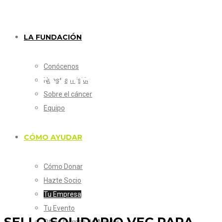
LA FUNDACIÓN
Conócenos
TU EMPRESA
Nuestra misión
Sobre el cáncer
Equipo
SELLO SOLIDARIO VEC
CÓMO AYUDAR
Cómo Donar
Hazte Socio
Tu Empresa
Tu Evento