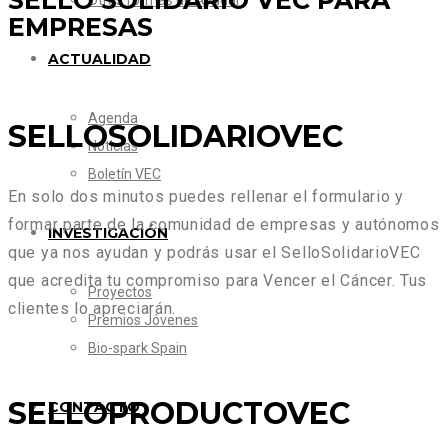
SELLO SOLIDARIO VEC PARA
Otras formas de Ayudar
EMPRESAS
ACTUALIDAD
Agenda
SELLOSOLIDARIOVEC
Noticias
Boletín VEC
En solo dos minutos puedes rellenar el formulario y
formar parte de la comunidad de empresas y autónomos
INVESTIGACIÓN
que ya nos ayudan y podrás usar el SelloSolidarioVEC
que acredita tu compromiso para Vencer el Cáncer. Tus
Proyectos
clientes lo apreciarán.
Premios Jóvenes
Bio-spark Spain
SELLOPRODUCTOVEC
CONTACTO