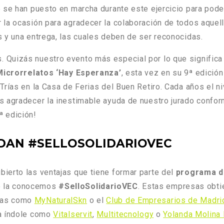
 se han puesto en marcha durante este ejercicio para pode
 la ocasión para agradecer la colaboración de todos aquel
 y una entrega, las cuales deben de ser reconocidas.
 Quizás nuestro evento más especial por lo que significa
icrorrelatos ‘Hay Esperanza’
, esta vez en su 9ª edició
rías en la Casa de Ferias del Buen Retiro. Cada años el niv
s agradecer la inestimable ayuda de nuestro jurado confo
ª edición!
DAN #SELLOSOLIDARIOVEC
ierto las ventajas que tiene formar parte del
programa de
o la conocemos
#SelloSolidarioVEC
. Estas empresas obti
sas como
MyNaturalSkn
o el
Club de Empresarios de Madri
ta índole como
Vitalservit
,
Multitecnology
o
Yolanda Molina 