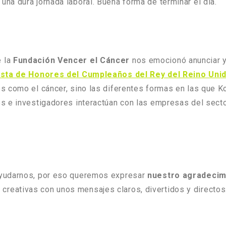
a dura jornada laboral. Buena forma de terminar el día.
e la
Fundación Vencer el Cáncer
nos emocionó anunciar y
 Lista de Honores del Cumpleaños del Rey del Reino Uni
s como el cáncer, sino las diferentes formas en las que K
s e investigadores interactúan con las empresas del secto
ayudarnos, por eso queremos expresar
nuestro agradecimie
reativas con unos mensajes claros, divertidos y directos