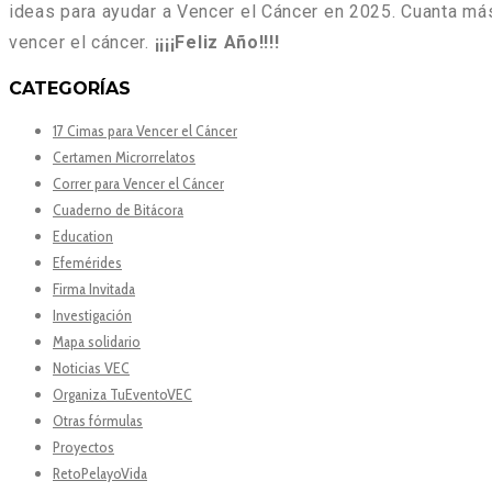
ideas para ayudar a Vencer el Cáncer en 2025. Cuanta m
vencer el cáncer.
¡¡¡¡Feliz Año!!!!
CATEGORÍAS
17 Cimas para Vencer el Cáncer
Certamen Microrrelatos
Correr para Vencer el Cáncer
Cuaderno de Bitácora
Education
Efemérides
Firma Invitada
Investigación
Mapa solidario
Noticias VEC
Organiza TuEventoVEC
Otras fórmulas
Proyectos
RetoPelayoVida