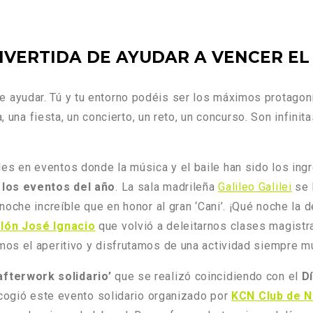
IVERTIDA DE AYUDAR A VENCER EL
e ayudar. Tú y tu entorno podéis ser los máximos protagon
, una fiesta, un concierto, un reto, un concurso. Son infinit
 en eventos donde la música y el baile han sido los ingr
 los eventos del año
. La sala madrileña
Galileo Galilei
se 
noche increíble que en honor al gran ‘Cani’. ¡Qué noche l
alón José Ignacio
que volvió a deleitarnos clases magistra
s el aperitivo y disfrutamos de una actividad siempre m
afterwork solidario’
que se realizó coincidiendo con el
D
acogió este evento solidario organizado por
KCN Club de 