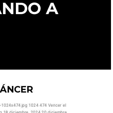
ANDO A
CÁNCER
-1024x474.jpg
1024
474
Vencer el
g
18 diciembre, 2024
20 diciembre,