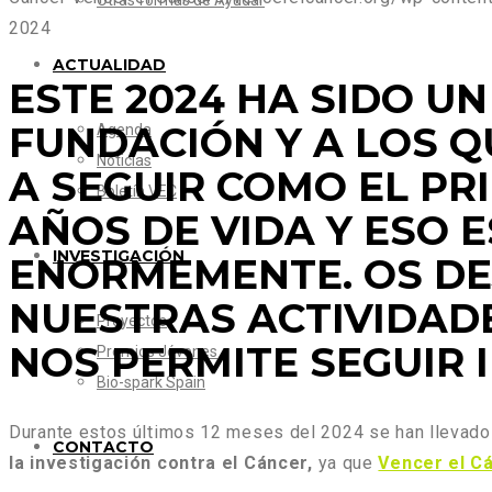
Otras formas de Ayudar
2024
ACTUALIDAD
ESTE 2024 HA SIDO UN
FUNDACIÓN Y A LOS 
Agenda
Noticias
A SEGUIR COMO EL PR
Boletín VEC
AÑOS DE VIDA Y ESO 
INVESTIGACIÓN
ENORMEMENTE. OS DE
NUESTRAS ACTIVIDADE
Proyectos
NOS PERMITE SEGUIR 
Premios Jóvenes
Bio-spark Spain
Durante estos últimos 12 meses del 2024 se han llevado
CONTACTO
la investigación contra el Cáncer,
ya que
Vencer el C