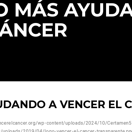
ÑO MÁS AYUD
CÁNCER
YUDANDO A VENCER EL 
encerelcancer.org/wp-content/uploads/2024/10/Certamen5
t/uploads/2019/04/logo-vencer-el-cancer-transparente.pn