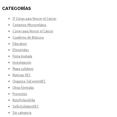
CATEGORÍAS
17 Cimas para Vencer el Cáncer
Certamen Microrrelatos
Correr para Vencer el Cáncer
Cuaderno de Bitácora
Education
Efemérides
Firma Invitada
Investigación
Mapa solidario
Noticias VEC
Organiza TuEventoVEC
Otras fórmulas
Proyectos
RetoPelayoVida
SelloSolidarioVEC
Sin categoría