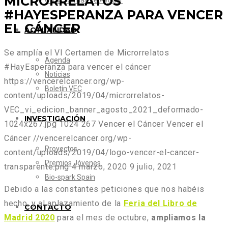
MICRORRELATOS
Otras formas de Ayudar
#HAYESPERANZA PARA VENCER
EL CÁNCER
ACTUALIDAD
Se amplía el VI Certamen de Microrrelatos
Agenda
#HayEsperanza para vencer el cáncer
Noticias
https://vencerelcancer.org/wp-
Boletín VEC
content/uploads/2019/04/microrrelatos-
VEC_vi_edicion_banner_agosto_2021_deformado-
INVESTIGACIÓN
1024x267.jpg
1024
267
Vencer el Cáncer
Vencer el
Cáncer
//vencerelcancer.org/wp-
Proyectos
content/uploads/2019/04/logo-vencer-el-cancer-
Premios Jóvenes
transparente.png
4 marzo, 2020
9 julio, 2021
Bio-spark Spain
Debido a las constantes peticiones que nos habéis
hecho, y al aplazamiento de la
Feria del Libro de
CONTACTO
Madrid 2020
para el mes de octubre,
ampliamos la