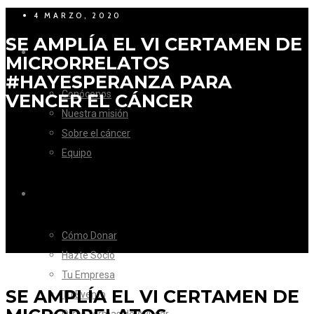
4 MARZO, 2020
SE AMPLÍA EL VI CERTAMEN DE
LA FUNDACIÓN
MICRORRELATOS
#HAYESPERANZA PARA
Conócenos
VENCER EL CÁNCER
Nuestra misión
Sobre el cáncer
Equipo
CÓMO AYUDAR
Cómo Donar
Hazte Socio
Tu Empresa
SE AMPLÍA EL VI CERTAMEN DE
Tu Evento