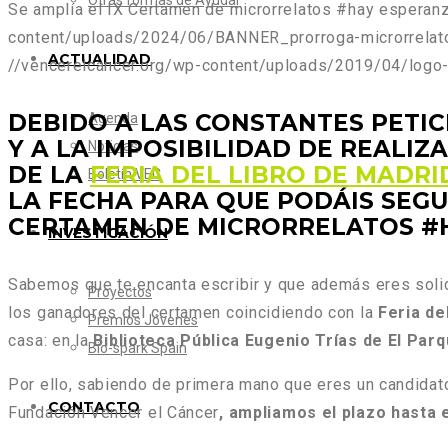
Otras formas de Ayudar
Se amplía el IX Certamen de microrrelatos #hay esperanz
content/uploads/2024/06/BANNER_prorroga-microrrela
ACTUALIDAD
//vencerelcancer.org/wp-content/uploads/2019/04/logo-
DEBIDO A LAS CONSTANTES PETI
Agenda
Y A LA IMPOSIBILIDAD DE REALI
Noticias
DE LA
FERIA DEL LIBRO DE MADRI
Boletín VEC
LA FECHA
PARA QUE PODÁIS SEGU
CERTAMEN DE MICRORRELATOS #
INVESTIGACIÓN
Sabemos que te encanta escribir y que además eres solida
Proyectos
los ganadores del certamen coincidiendo con la
Feria de
Premios Jóvenes
casa: en la
Biblioteca Pública Eugenio Trías de El Parq
Bio-spark Spain
Por ello, sabiendo de primera mano que eres un candidato
CONTACTO
Fundación Vencer el Cáncer
, ampliamos el plazo hasta 