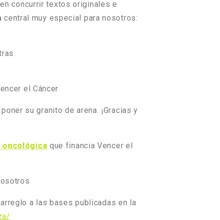
en concurrir textos originales e
a
central muy especial para nosotros:
ras.
Vencer el Cáncer
poner su granito de arena. ¡Gracias y
n oncológica
que financia Vencer el
nosotros
 arreglo a las bases publicadas en la
za/