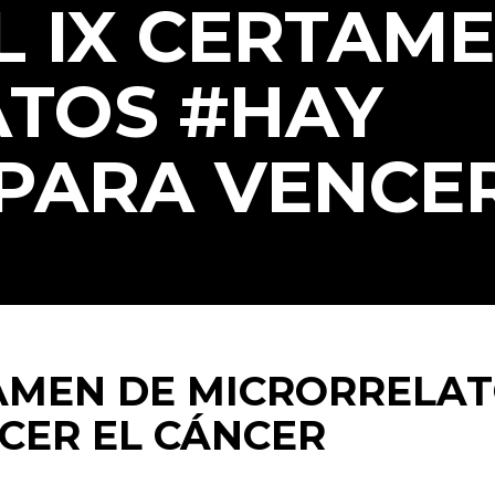
L IX CERTAM
TOS #HAY
PARA VENCER
TAMEN DE MICRORRELA
CER EL CÁNCER