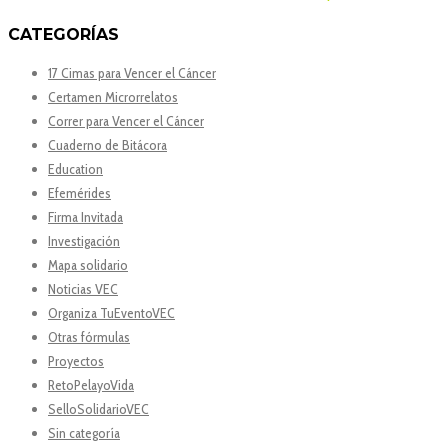
CATEGORÍAS
17 Cimas para Vencer el Cáncer
Certamen Microrrelatos
Correr para Vencer el Cáncer
Cuaderno de Bitácora
Education
Efemérides
Firma Invitada
Investigación
Mapa solidario
Noticias VEC
Organiza TuEventoVEC
Otras fórmulas
Proyectos
RetoPelayoVida
SelloSolidarioVEC
Sin categoría