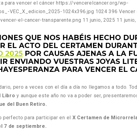
a para vencer el cáncer
https://vencerelcancer.org/wp-
tos_-VEC_X_edicion_2025-1024x396.jpg
1024
396
Vencer 
vencer-el-cancer-transparente.png
11 junio, 2025
11 junio
CIONES QUE NOS HABÉIS HECHO DU
ZAR EL ACTO DEL CERTAMEN DURAN
D 202
5
POR CAUSAS AJENAS A LA F
IR ENVIANDO VUESTRAS JOYAS LIT
HAYESPERANZA PARA VENCER EL C
rio, pero a veces con el día a día no llegamos a todo. To
l Libro
y aunque este año no va a poder ser, presentaremos 
ue del Buen Retiro.
 perfecto para participar en el
X Certamen de Microrrel
el 7 de septiembre.