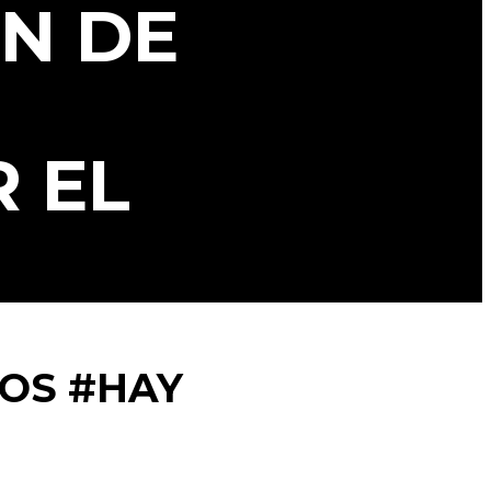
EN DE
 EL
TOS #HAY