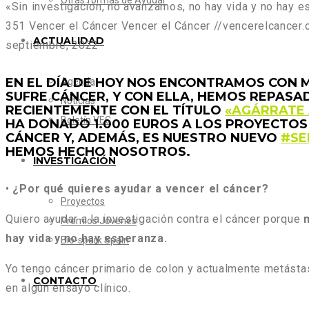
Otras formas de Ayudar
«Sin investigación, no avanzamos, no hay vida y no hay 
351
Vencer el Cáncer
Vencer el Cáncer
//vencerelcancer
ACTUALIDAD
septiembre, 2022
EN EL DÍA DE HOY NOS ENCONTRAMOS CON M
Agenda
SUFRE CÁNCER, Y CON ELLA, HEMOS REPASA
Noticias
RECIENTEMENTE CON EL TÍTULO
«AGÁRRATE 
Boletín VEC
HA DONADO 1.000 EUROS A LOS PROYECTOS 
CÁNCER Y, ADEMÁS, ES NUESTRO NUEVO
#SE
HEMOS HECHO NOSOTROS.
INVESTIGACIÓN
•
¿Por qué quieres ayudar a vencer el cáncer?
Proyectos
Quiero ayudar a la investigación contra el cáncer porque
Premios Jóvenes
hay vida y no hay esperanza.
Bio-spark Spain
Yo tengo cáncer primario de colon y actualmente metástas
CONTACTO
en algún ensayo clínico.