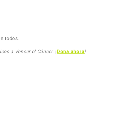
en todos.
icos a Vencer el Cáncer
. ¡
Dona ahora
!