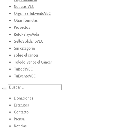
Noticias VEC
Organiza TuEventoVEC
Otras fórmulas
Proyectos
RetoPelayoVida
SelloSolidarioVEC
Sin categoría
sobre el cáncer
Toledo Vence el Cáncer
TuBodaVEC
TuEventoVEC
Donaciones
Estatutos
Contacto
Prensa
Noticias