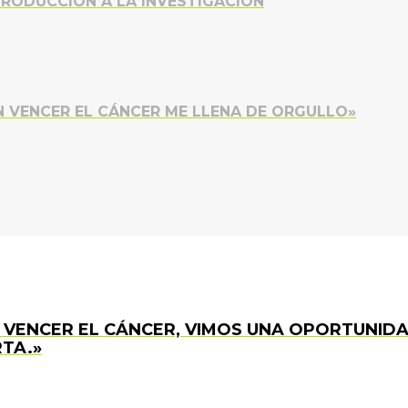
TRODUCCIÓN A LA INVESTIGACIÓN
N VENCER EL CÁNCER ME LLENA DE ORGULLO»
 VENCER EL CÁNCER, VIMOS UNA OPORTUNID
TA.»