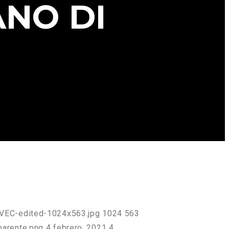
ANO DI
_VEC-edited-1024x563.jpg
1024
563
parente.png
4 febrero, 2021
4