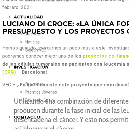
Otras formas de Ayudar
febrero, 2021
ACTUALIDAD
LUCIANO DI CROCE: «LA ÚNICA F
PRESUPUESTO Y LOS PROYECTOS 
Agenda
Noticias
Hemos querido acercarnos un poco más a este investiga
Boletín VEC
podremos conocer mejor uno de los
proyectos co-finan
de las células tumorales en pacientes con leucemia
INVESTIGACIÓN
(CRG)
– Barcelona
)
Proyectos
VEC –
¿En qué consiste este proyecto que coordinas
Premios Jóvenes
Utilizando una combinación de diferentes
Bio-spark Spain
producen durante la fase inicial de las l
CONTACTO
desencadena el cáncer. Y esto nos permiti
así bloquear el cáncer.