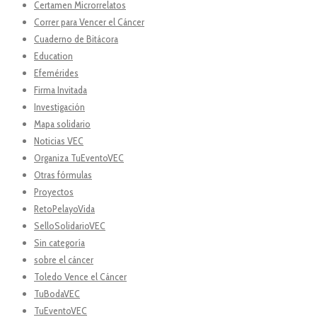
Certamen Microrrelatos
Correr para Vencer el Cáncer
Cuaderno de Bitácora
Education
Efemérides
Firma Invitada
Investigación
Mapa solidario
Noticias VEC
Organiza TuEventoVEC
Otras fórmulas
Proyectos
RetoPelayoVida
SelloSolidarioVEC
Sin categoría
sobre el cáncer
Toledo Vence el Cáncer
TuBodaVEC
TuEventoVEC