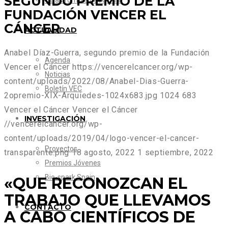
SEGUNDO PREMIO DE LA
Otras formas de Ayudar
FUNDACIÓN VENCER EL
CÁNCER
ACTUALIDAD
Anabel Díaz-Guerra, segundo premio de la Fundación
Agenda
Vencer el Cáncer
https://vencerelcancer.org/wp-
Noticias
content/uploads/2022/08/Anabel-Dias-Guerra-
Boletín VEC
2opremio-XIX-Arquiedes-1024x683.jpg
1024
683
Vencer el Cáncer
Vencer el Cáncer
INVESTIGACIÓN
//vencerelcancer.org/wp-
content/uploads/2019/04/logo-vencer-el-cancer-
Proyectos
transparente.png
18 agosto, 2022
1 septiembre, 2022
Premios Jóvenes
Bio-spark Spain
«QUE RECONOZCAN EL
TRABAJO QUE LLEVAMOS
CONTACTO
A CABO CIENTÍFICOS DE