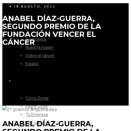
18 AGOSTO, 2022
ANABEL DÍAZ-GUERRA,
LA FUNDACIÓN
SEGUNDO PREMIO DE LA
FUNDACIÓN VENCER EL
Conócenos
CÁNCER
Nuestra misión
Sobre el cáncer
Equipo
CÓMO AYUDAR
Cómo Donar
Hazte Socio
Tu Empresa
ANABEL DÍAZ-GUERRA,
Tu Evento