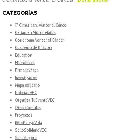
CATEGORÍAS
17 Cimas para Vencer el Cáncer
Certamen Microrrelatos
Correr para Vencer el Cáncer
Cuaderno de Bitácora
Education
Efemérides
Firma Invitada
Investigación
Mapa solidario
Noticias VEC
Organiza TuEventoVEC
Otras fórmulas
Proyectos
RetoPelayoVida
SelloSolidarioVEC
Sin categoría