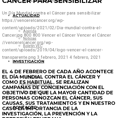
CÁNCER PARA SENSIBILIZAR
Otras formas de Ayudar
Un Día Mundial contra el Cáncer para sensibilizar
ACTUALIDAD
https://vencerelcancer.org/wp-
content/uploads/2021/02/Dia-mundial-contra-el-
Agenda
Cancer.jpg
800
800
Vencer el Cáncer
Vencer el Cáncer
Noticias
//vencerelcancer.org/wp-
Boletín VEC
content/uploads/2019/04/logo-vencer-el-cancer-
transparente.png
3 febrero, 2021
4 febrero, 2021
INVESTIGACIÓN
EL 4 DE FEBRERO DE CADA AÑO ACONTECE
EL DÍA MUNDIAL CONTRA EL CÁNCER Y
Proyectos
COMO ES HABITUAL, SE REALIZAN
Premios Jóvenes
CAMPAÑAS DE CONCIENCIACIÓN CON EL
Bio-spark Spain
OBJETIVO DE QUE LA MAYOR CANTIDAD DE
PERSONAS CONOZCAN EL CÁNCER, SUS
CAUSAS, SUS TRATAMIENTOS Y EN NUESTRO
CONTACTO
CASO LA IMPORTANCIA DE LA
INVESTIGACIÓN, LA PREVENCIÓN Y LA