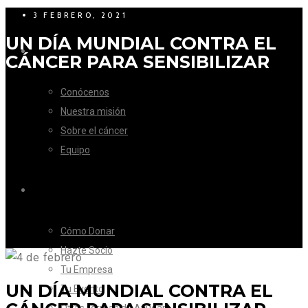
3 FEBRERO, 2021
UN DÍA MUNDIAL CONTRA EL
LA FUNDACIÓN
CÁNCER PARA SENSIBILIZAR
Conócenos
Nuestra misión
Sobre el cáncer
Equipo
CÓMO AYUDAR
Cómo Donar
Hazte Socio
Tu Empresa
UN DÍA MUNDIAL CONTRA EL
Tu Evento