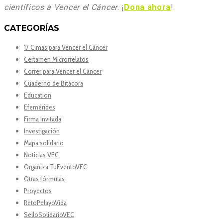
científicos a Vencer el Cáncer
. ¡
Dona ahora
!
CATEGORÍAS
17 Cimas para Vencer el Cáncer
Certamen Microrrelatos
Correr para Vencer el Cáncer
Cuaderno de Bitácora
Education
Efemérides
Firma Invitada
Investigación
Mapa solidario
Noticias VEC
Organiza TuEventoVEC
Otras fórmulas
Proyectos
RetoPelayoVida
SelloSolidarioVEC