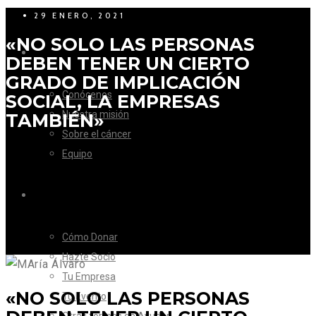
29 ENERO, 2021
«NO SOLO LAS PERSONAS
LA FUNDACIÓN
DEBEN TENER UN CIERTO
GRADO DE IMPLICACIÓN
Conócenos
SOCIAL, LA EMPRESAS
Nuestra misión
TAMBIÉN»
Sobre el cáncer
Equipo
CÓMO AYUDAR
Cómo Donar
Hazte Socio
Tu Empresa
«NO SOLO LAS PERSONAS
Tu Evento