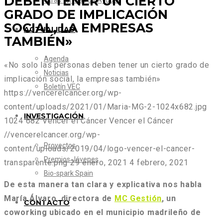
DEBEN TENER UN CIERTO
Otras formas de Ayudar
GRADO DE IMPLICACIÓN
SOCIAL, LA EMPRESAS
ACTUALIDAD
TAMBIÉN»
Agenda
«No solo las personas deben tener un cierto grado de
Noticias
implicación social, la empresas también»
Boletín VEC
https://vencerelcancer.org/wp-
content/uploads/2021/01/Maria-MG-2-1024x682.jpg
INVESTIGACIÓN
1024
682
Vencer el Cáncer
Vencer el Cáncer
//vencerelcancer.org/wp-
Proyectos
content/uploads/2019/04/logo-vencer-el-cancer-
Premios Jóvenes
transparente.png
29 enero, 2021
4 febrero, 2021
Bio-spark Spain
De esta manera tan clara y explicativa nos habla
María Álvaro, directora de
MC Gestión
, un
CONTACTO
coworking ubicado en el municipio madrileño de