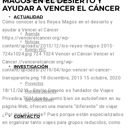
MAGOS EN EL DESIERTO Y
Otras formas de Ayudar
AYUDAR A VENCER EL CÁNCER
ACTUALIDAD
Cómo conocer a los Reyes Magos en el desierto y
ayudar a Vencer el Cáncer
Agenda
https://vencerelcancer.org/wp-
Noticias
content/uploads/2013/12/los-reyes-magos-2015-
Boletín VEC
724x1024.jpg
724
1024
Vencer el Cáncer
Vencer el
Cáncer
//vencerelcancer.org/wp-
INVESTIGACIÓN
content/uploads/2019/04/logo-vencer-el-cancer-
transparente.png
18 diciembre, 2013
15 octubre, 2020
Proyectos
18/12/2013.- Emilio Gimeno es fundador de Viajes
Premios Jóvenes
Privados TGM donde, como bien se autodefinen en su
Bio-spark Spain
página Web, ofrecen una manera “diferente” de viajar.
¿Por qué diferente? Pues porque están especializados
CONTACTO
en organizar tanto viajes para grupos reducidos, como