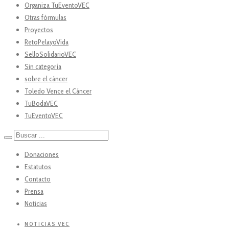
Organiza TuEventoVEC
Otras fórmulas
Proyectos
RetoPelayoVida
SelloSolidarioVEC
Sin categoría
sobre el cáncer
Toledo Vence el Cáncer
TuBodaVEC
TuEventoVEC
Donaciones
Estatutos
Contacto
Prensa
Noticias
NOTICIAS VEC