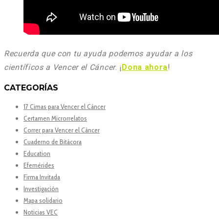
Recuerda que con tu ayuda podemos ayudar a los
científicos a Vencer el Cáncer
. ¡
Dona ahora
!
CATEGORÍAS
17 Cimas para Vencer el Cáncer
Certamen Microrrelatos
Correr para Vencer el Cáncer
Cuaderno de Bitácora
Education
Efemérides
Firma Invitada
Investigación
Mapa solidario
Noticias VEC