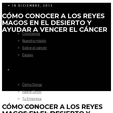
18 DICIEMBRE, 2013
CÓMO CONOCER A LOS REYES
LA FUNDACIÓN
MAGOS EN EL DESIERTO Y
AYUDAR A VENCER EL CÁNCER
Conócenos
Nuestra misión
Sobre el cáncer
Equipo
CÓMO AYUDAR
Cómo Donar
Hazte Socio
Tu Empresa
CÓMO CONOCER A LOS REYES
Tu Evento