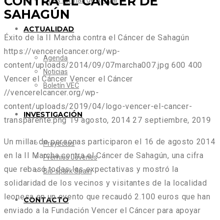
CONTRA EL CÁNCER DE
Otras formas de Ayudar
SAHAGÚN
ACTUALIDAD
Éxito de la II Marcha contra el Cáncer de Sahagún
https://vencerelcancer.org/wp-
Agenda
content/uploads/2014/09/07marcha007.jpg
600
400
Noticias
Vencer el Cáncer
Vencer el Cáncer
Boletín VEC
//vencerelcancer.org/wp-
content/uploads/2019/04/logo-vencer-el-cancer-
INVESTIGACIÓN
transparente.png
19 agosto, 2014
27 septiembre, 2019
Un millar de personas participaron el 16 de agosto 2014
Proyectos
en la II Marcha contra el Cáncer de Sahagún, una cifra
Premios Jóvenes
que rebasó todas las expectativas y mostró la
Bio-spark Spain
solidaridad de los vecinos y visitantes de la localidad
leonesa en un evento que recaudó 2.100 euros que han
CONTACTO
enviado a la Fundación Vencer el Cáncer para apoyar