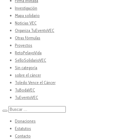
Firma Invitada
Investigación
Mapa solidario
Noticias VEC
Organiza TuEventoVEC
Otras fórmulas
Proyectos
RetoPelayoVida
SelloSolidarioVEC
Sin categoría
sobre el cáncer
Toledo Vence el Cáncer
TuBodaVEC
TuEventoVEC
Donaciones
Estatutos
Contacto