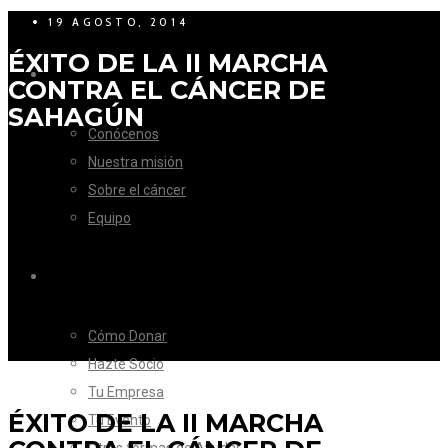
19 AGOSTO, 2014
ÉXITO DE LA II MARCHA
LA FUNDACIÓN
CONTRA EL CÁNCER DE
SAHAGÚN
Conócenos
Nuestra misión
Sobre el cáncer
Equipo
CÓMO AYUDAR
Cómo Donar
Hazte Socio
Tu Empresa
ÉXITO DE LA II MARCHA
Tu Evento