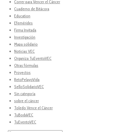
Correr para Vencer el Cáncer
Cuaderno de Bitácora
Education
Efemérides
Firma Invitada
Investigación
Mapa solidario
Noticias VEC
Organiza TuEventoVEC
Otras fórmulas
Proyectos
RetoPelayoVida
SelloSolidarioVEC
Sin categoría
sobre el cáncer
Toledo Vence el Cáncer
TuBodaVEC
TuEventoVEC