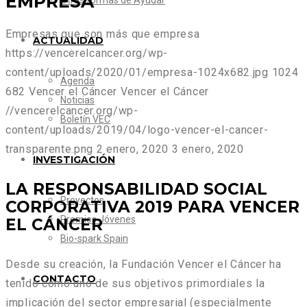
EMPRESA
Otras formas de Ayudar
Empresas que son más que empresa
ACTUALIDAD
https://vencerelcancer.org/wp-
content/uploads/2020/01/empresa-1024x682.jpg
1024
Agenda
682
Vencer el Cáncer
Vencer el Cáncer
Noticias
//vencerelcancer.org/wp-
Boletín VEC
content/uploads/2019/04/logo-vencer-el-cancer-
transparente.png
2 enero, 2020
3 enero, 2020
INVESTIGACIÓN
LA RESPONSABILIDAD SOCIAL
Proyectos
CORPORATIVA 2019 PARA VENCER
Premios Jóvenes
EL CÁNCER
Bio-spark Spain
Desde su creación, la Fundación Vencer el Cáncer ha
CONTACTO
tenido como uno de sus objetivos primordiales la
implicación del sector empresarial (especialmente