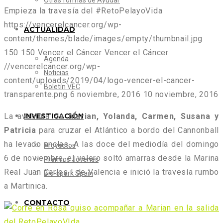
Otras formas de Ayudar
Empieza la travesía del #RetoPelayoVida
https://vencerelcancer.org/wp-
ACTUALIDAD
content/themes/blade/images/empty/thumbnail.jpg
150
150
Vencer el Cáncer
Vencer el Cáncer
Agenda
//vencerelcancer.org/wp-
Noticias
content/uploads/2019/04/logo-vencer-el-cancer-
Boletín VEC
transparente.png
6 noviembre, 2016
10 noviembre, 2016
INVESTIGACIÓN
La aventura de
Marian, Yolanda, Carmen, Susana y
Patricia
para cruzar el Atlántico a bordo del Cannonball
ha levado anclas. A las doce del mediodía del domingo
Proyectos
6 de noviembre, el velero soltó amarras desde la Marina
Premios Jóvenes
Real Juan Carlos I de Valencia e inició la travesía rumbo
Bio-spark Spain
a Martinica.
CONTACTO