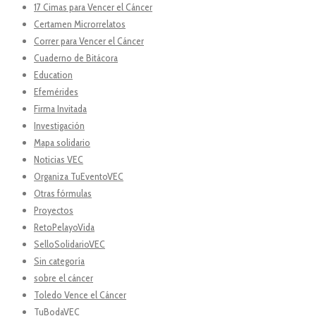
17 Cimas para Vencer el Cáncer
Certamen Microrrelatos
Correr para Vencer el Cáncer
Cuaderno de Bitácora
Education
Efemérides
Firma Invitada
Investigación
Mapa solidario
Noticias VEC
Organiza TuEventoVEC
Otras fórmulas
Proyectos
RetoPelayoVida
SelloSolidarioVEC
Sin categoría
sobre el cáncer
Toledo Vence el Cáncer
TuBodaVEC