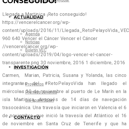
CONSEGUIDO!
Otras formas de Ayudar
Llegada a Martinica ¡Reto conseguido!
ACTUALIDAD
https://vencerelcancer.org/wp-
content/uploads/2016/11/Llegada_RetoPelayoVida_VEC
Agenda
960
640
Vencer el Cáncer
Vencer el Cáncer
Noticias
//vencerelcancer.org/wp-
Boletín VEC
content/uploads/2019/04/logo-vencer-el-cancer-
transparente.png
30 noviembre, 2016
1 diciembre, 2016
INVESTIGACIÓN
Carmen, Marian, Patricia, Susana y Yolanda, las cinco
integrantes del #RetoPelayoVida han llegado el
Proyectos
miércoles 30 de noviembre al puerto de Le Marín en la
Premios Jóvenes
isla Martinica, después de 14 días de navegación
Bio-spark Spain
trasoceánica. Una travesía que iniciaron en Valencia el 6
de noviembre, que inició la travesía del Atlántico el 16
CONTACTO
de noviembre en Santa Cruz de Tenerife y que ha