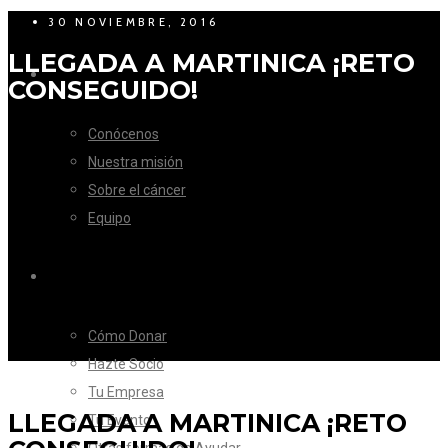
30 NOVIEMBRE, 2016
LLEGADA A MARTINICA ¡RETO
LA FUNDACIÓN
CONSEGUIDO!
Conócenos
Nuestra misión
Sobre el cáncer
Equipo
CÓMO AYUDAR
Cómo Donar
Hazte Socio
Tu Empresa
LLEGADA A MARTINICA ¡RETO
Tu Evento