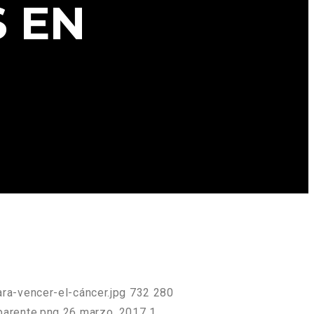
 EN
ra-vencer-el-cáncer.jpg
732
280
parente.png
26 marzo, 2017
1