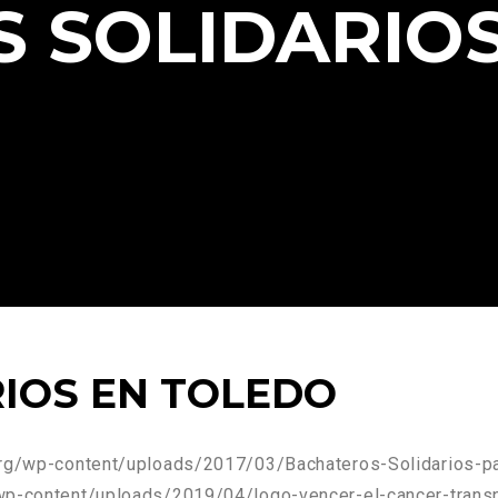
 SOLIDARIOS
IOS EN TOLEDO
org/wp-content/uploads/2017/03/Bachateros-Solidarios-pa
/wp-content/uploads/2019/04/logo-vencer-el-cancer-trans