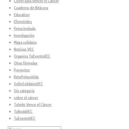
Correr para Vencer el Cáncer
Cuaderno de Bitácora
Education
Efemérides
Firma Invitada
Investigación
Mapa solidario
Noticias VEC
Organiza TuEventoVEC
Otras fórmulas
Proyectos
RetoPelayoVida
SelloSolidarioVEC
Sin categoría
sobre el cáncer
Toledo Vence el Cáncer
TuBodaVEC
TuEventoVEC