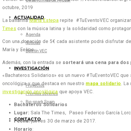
Otras formas de Ayudar
octubre, 2019
ACTUALIDAD
La bailarina
María Estepa
repite #TuEventoVEC organizand
Times
con la música latina y la solidaridad como protago
Agenda
Con una donación de 5€ cada asistente podrá disfrutar de 
Noticias
María y Felipe.
Boletín VEC
Además, con la entrada se
sorteará una cena para dos
INVESTIGACIÓN
«Bachateros Solidarios» es un nuevo #TuEventoVEC que
oncológica y que destaca en nuestro
mapa solidario
. La
Proyectos
investigación oncológica
que apoya VEC.
Premios Jóvenes
Bio-spark Spain
Bachateros Solidarios
Lugar:
Sala The Times, Paseo Federico García Lorca
CONTACTO
Fecha:
jueves 30 de marzo de 2017.
Horario
: