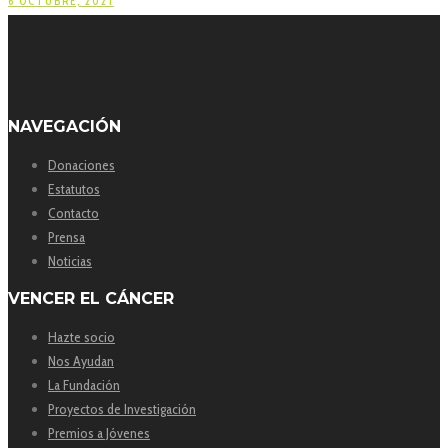
6 OCTUBRE, 2021
NAVEGACIÓN
Donaciones
Estatutos
Contacto
Prensa
Noticias
VENCER EL CÁNCER
Hazte socio
Nos Ayudan
La Fundación
Proyectos de Investigación
Premios a Jóvenes