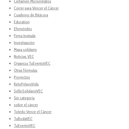
Certamen Microrrelatos
Correr para Vencer el Cáncer
Cuaderno de Bitácora
Education
Efemérides
Firma Invitada
Investigación
Mapa solidario
Noticias VEC
Organiza TuEventoVEC
Otras fórmulas
Proyectos
RetoPelayoVida
SelloSolidarioVEC
Sin categoría
sobre el cáncer
Toledo Vence el Cáncer
TuBodaVEC
TuEventoVEC