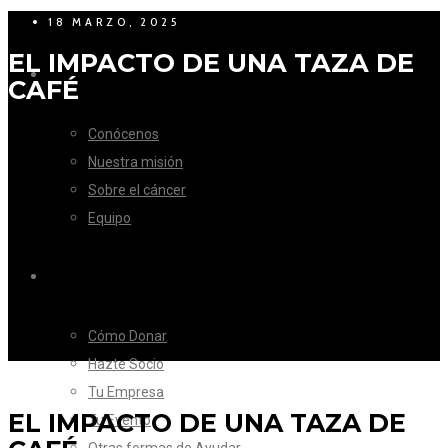
18 MARZO, 2025
EL IMPACTO DE UNA TAZA DE
LA FUNDACIÓN
CAFÉ
Conócenos
Nuestra misión
Sobre el cáncer
Equipo
CÓMO AYUDAR
Cómo Donar
Hazte Socio
Tu Empresa
EL IMPACTO DE UNA TAZA DE
Tu Evento