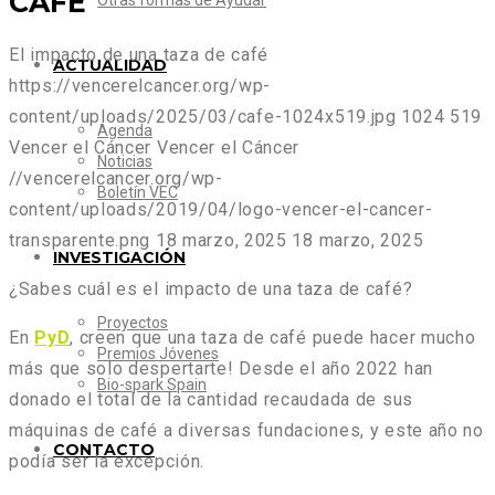
CAFÉ
Otras formas de Ayudar
El impacto de una taza de café
ACTUALIDAD
https://vencerelcancer.org/wp-
content/uploads/2025/03/cafe-1024x519.jpg
1024
519
Agenda
Vencer el Cáncer
Vencer el Cáncer
Noticias
//vencerelcancer.org/wp-
Boletín VEC
content/uploads/2019/04/logo-vencer-el-cancer-
transparente.png
18 marzo, 2025
18 marzo, 2025
INVESTIGACIÓN
¿Sabes cuál es el impacto de una taza de café?
Proyectos
En
PyD
, creen que una taza de café puede hacer mucho
Premios Jóvenes
más que solo despertarte! Desde el año 2022 han
Bio-spark Spain
donado el total de la cantidad recaudada de sus
máquinas de café a diversas fundaciones, y este año no
CONTACTO
podía ser la excepción.