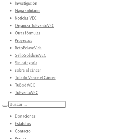
Investigación
Mapa solidario
Noticias VEC
Organiza TuEventoVEC
Otras fórmulas
Proyectos
RetoPelayoVida
SelloSolidarioVEC
Sin categoría
sobre el cáncer
Toledo Vence el Cáncer
TuBodaVEC
TuEventoVEC
Donaciones
Estatutos
Contacto
Prensa