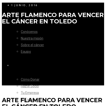
1 JUNIO, 2016
ARTE FLAMENCO PARA VENCER
LA FUNDACIÓN
EL CÁNCER EN TOLEDO
Conócenos
Nuestra misión
Sobre el cáncer
Equipo
CÓMO AYUDAR
Cómo Donar
Hazte Socio
Tu Empresa
ARTE FLAMENCO PARA VENCER
Tu Evento