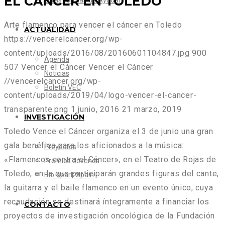
EL CÁNCER EN TOLEDO
Otras formas de Ayudar
Arte flamenco para vencer el cáncer en Toledo
ACTUALIDAD
https://vencerelcancer.org/wp-
content/uploads/2016/08/20160601104847.jpg
900
Agenda
507
Vencer el Cáncer
Vencer el Cáncer
Noticias
//vencerelcancer.org/wp-
Boletín VEC
content/uploads/2019/04/logo-vencer-el-cancer-
transparente.png
1 junio, 2016
21 marzo, 2019
INVESTIGACIÓN
Toledo Vence el Cáncer organiza el 3 de junio una gran
gala benéfica para los aficionados a la música:
Proyectos
«Flamencos contra el Cáncer», en el Teatro de Rojas de
Premios Jóvenes
Toledo, en la que participarán grandes figuras del cante,
Bio-spark Spain
la guitarra y el baile flamenco en un evento único, cuya
recaudación se destinará íntegramente a financiar los
CONTACTO
proyectos de investigación oncológica de la Fundación