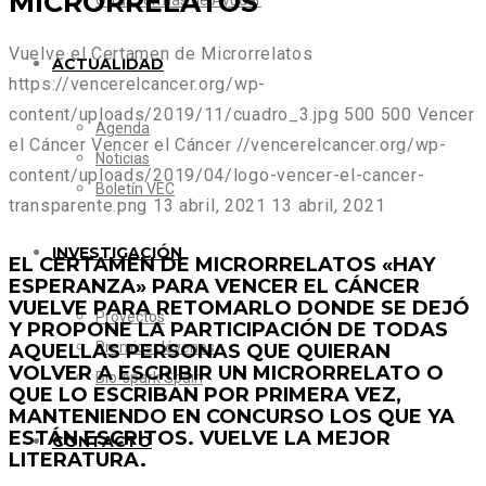
MICRORRELATOS
Otras formas de Ayudar
Vuelve el Certamen de Microrrelatos
ACTUALIDAD
https://vencerelcancer.org/wp-
content/uploads/2019/11/cuadro_3.jpg
500
500
Vencer
Agenda
el Cáncer
Vencer el Cáncer
//vencerelcancer.org/wp-
Noticias
content/uploads/2019/04/logo-vencer-el-cancer-
Boletín VEC
transparente.png
13 abril, 2021
13 abril, 2021
INVESTIGACIÓN
EL CERTAMEN DE MICRORRELATOS «HAY
ESPERANZA» PARA VENCER EL CÁNCER
VUELVE PARA RETOMARLO DONDE SE DEJÓ
Proyectos
Y PROPONE LA PARTICIPACIÓN DE TODAS
Premios Jóvenes
AQUELLAS PERSONAS QUE QUIERAN
VOLVER A ESCRIBIR UN MICRORRELATO O
Bio-spark Spain
QUE LO ESCRIBAN POR PRIMERA VEZ,
MANTENIENDO EN CONCURSO LOS QUE YA
ESTÁN ESCRITOS. VUELVE LA MEJOR
CONTACTO
LITERATURA.