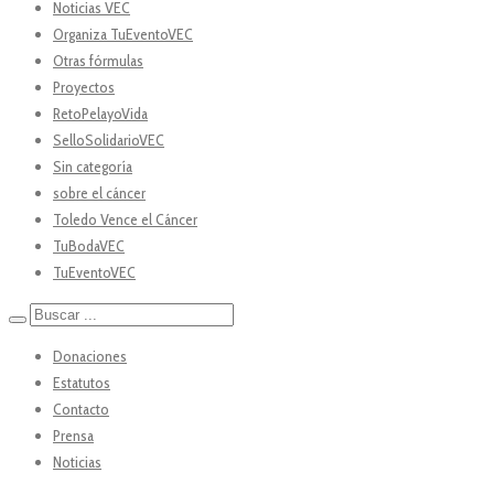
Noticias VEC
Organiza TuEventoVEC
Otras fórmulas
Proyectos
RetoPelayoVida
SelloSolidarioVEC
Sin categoría
sobre el cáncer
Toledo Vence el Cáncer
TuBodaVEC
TuEventoVEC
Donaciones
Estatutos
Contacto
Prensa
Noticias