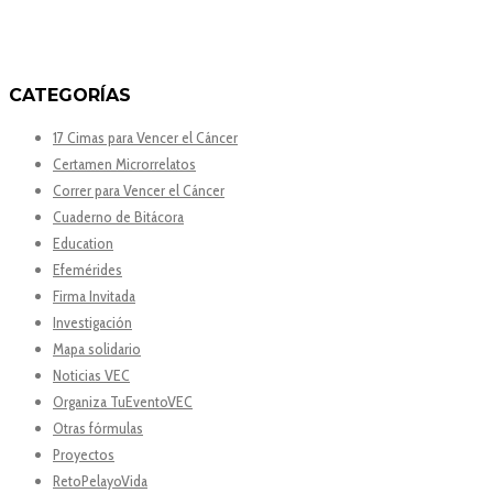
CATEGORÍAS
17 Cimas para Vencer el Cáncer
Certamen Microrrelatos
Correr para Vencer el Cáncer
Cuaderno de Bitácora
Education
Efemérides
Firma Invitada
Investigación
Mapa solidario
Noticias VEC
Organiza TuEventoVEC
Otras fórmulas
Proyectos
RetoPelayoVida