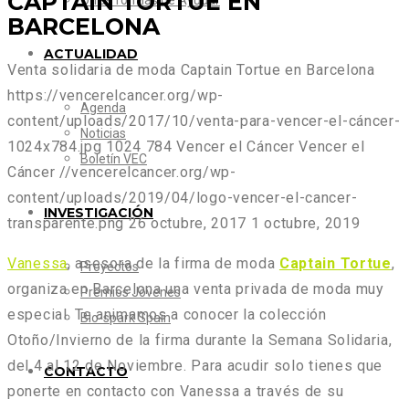
CAPTAIN TORTUE EN
Otras formas de Ayudar
BARCELONA
ACTUALIDAD
Venta solidaria de moda Captain Tortue en Barcelona
https://vencerelcancer.org/wp-
Agenda
content/uploads/2017/10/venta-para-vencer-el-cáncer-
Noticias
1024x784.jpg
1024
784
Vencer el Cáncer
Vencer el
Boletín VEC
Cáncer
//vencerelcancer.org/wp-
content/uploads/2019/04/logo-vencer-el-cancer-
INVESTIGACIÓN
transparente.png
26 octubre, 2017
1 octubre, 2019
Vanessa
, asesora de la firma de moda
Captain Tortue
,
Proyectos
organiza en Barcelona una venta privada de moda muy
Premios Jóvenes
especial. Te animamos a conocer la colección
Bio-spark Spain
Otoño/Invierno de la firma durante la Semana Solidaria,
del 4 al 12 de Noviembre. Para acudir solo tienes que
CONTACTO
ponerte en contacto con Vanessa a través de su