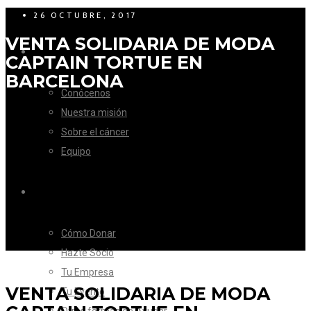
26 OCTUBRE, 2017
VENTA SOLIDARIA DE MODA
LA FUNDACIÓN
CAPTAIN TORTUE EN
BARCELONA
Conócenos
Nuestra misión
Sobre el cáncer
Equipo
CÓMO AYUDAR
Cómo Donar
Hazte Socio
Tu Empresa
VENTA SOLIDARIA DE MODA
Tu Evento