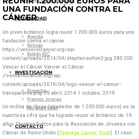
REUNIR 1.200.000 EUROS PARA
Otras formas de Ayudar
UNA FUNDACIÓN CONTRA EL
CÁNCER
ACTUALIDAD
Un joven británico logra reunir 1.200.000 euros para una
Agenda
fundación contra el cáncer
Noticias
https://vencerelcancer.org/wp-
Boletín VEC
content/uploads/2014/04/stephensutton2.jpg
280
200
Vencer el Cáncer
Vencer el Cáncer
INVESTIGACIÓN
//vencerelcancer.org/wp-
content/uploads/2019/04/logo-vencer-el-cancer-
Proyectos
transparente.png
29 abril, 2014
1 octubre, 2019
Premios Jóvenes
Un millón de libras (alrededor de 1.200.000 euros) es la
Bio-spark Spain
cuantiosa cifra que ha logrado reunir el británico de 19
años Stephen Sutton para la Asociación de Jóvenes con
CONTACTO
Cáncer de Reino Unido (
Teenage Cancer Trust
). El caso