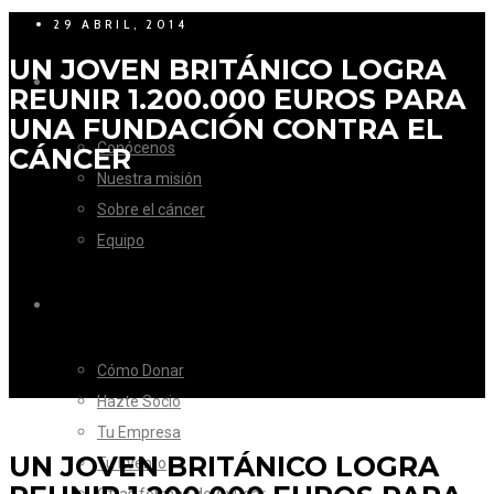
29 ABRIL, 2014
UN JOVEN BRITÁNICO LOGRA
LA FUNDACIÓN
REUNIR 1.200.000 EUROS PARA
UNA FUNDACIÓN CONTRA EL
Conócenos
CÁNCER
Nuestra misión
Sobre el cáncer
Equipo
CÓMO AYUDAR
Cómo Donar
Hazte Socio
Tu Empresa
UN JOVEN BRITÁNICO LOGRA
Tu Evento