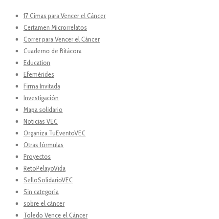
17 Cimas para Vencer el Cáncer
Certamen Microrrelatos
Correr para Vencer el Cáncer
Cuaderno de Bitácora
Education
Efemérides
Firma Invitada
Investigación
Mapa solidario
Noticias VEC
Organiza TuEventoVEC
Otras fórmulas
Proyectos
RetoPelayoVida
SelloSolidarioVEC
Sin categoría
sobre el cáncer
Toledo Vence el Cáncer