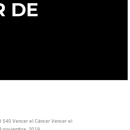
R DE
0
540
Vencer el Cáncer
Vencer el
9 noviembre, 2019