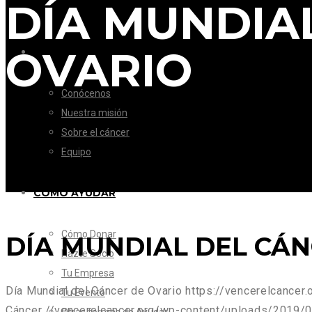
DÍA MUNDIA
OVARIO
LA FUNDACIÓN
Conócenos
Nuestra misión
Sobre el cáncer
Equipo
CÓMO AYUDAR
Cómo Donar
DÍA MUNDIAL DEL CÁN
Hazte Socio
Tu Empresa
Día Mundial del Cáncer de Ovario
https://vencerelcancer
Tu Evento
Cáncer
//vencerelcancer.org/wp-content/uploads/2019/0