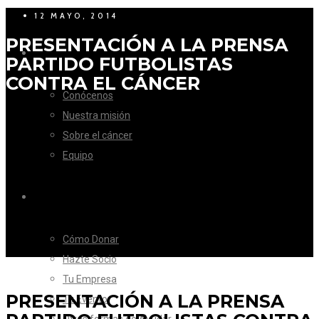
12 MAYO, 2014
PRESENTACIÓN A LA PRENSA
LA FUNDACIÓN
PARTIDO FUTBOLISTAS
CONTRA EL CÁNCER
Conócenos
Nuestra misión
Sobre el cáncer
Equipo
CÓMO AYUDAR
Cómo Donar
Hazte Socio
Tu Empresa
PRESENTACIÓN A LA PRENSA
Tu Evento