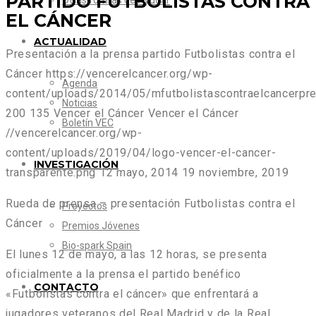
PARTIDO FUTBOLISTAS CONTRA
Otras formas de Ayudar
EL CÁNCER
ACTUALIDAD
Presentación a la prensa partido Futbolistas contra el
Cáncer
https://vencerelcancer.org/wp-
Agenda
content/uploads/2014/05/mfutbolistascontraelcancerpre
Noticias
200
135
Vencer el Cáncer
Vencer el Cáncer
Boletín VEC
//vencerelcancer.org/wp-
content/uploads/2019/04/logo-vencer-el-cancer-
INVESTIGACIÓN
transparente.png
12 mayo, 2014
19 noviembre, 2019
Rueda de prensa – presentación Futbolistas contra el
Proyectos
Cáncer
Premios Jóvenes
Bio-spark Spain
El lunes 12 de mayo, a las 12 horas, se presenta
oficialmente a la prensa el partido benéfico
CONTACTO
«Futbolistas contra el cáncer» que enfrentará a
jugadores veteranos del Real Madrid y de la Real