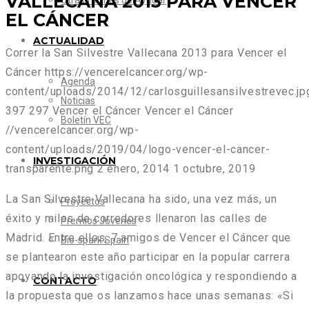
VALLECANA 2013 PARA VENCER
Otras formas de Ayudar
EL CÁNCER
ACTUALIDAD
Correr la San Silvestre Vallecana 2013 para Vencer el
Cáncer
https://vencerelcancer.org/wp-
Agenda
content/uploads/2014/12/carlosguillesansilvestrevec.jp
Noticias
397
297
Vencer el Cáncer
Vencer el Cáncer
Boletín VEC
//vencerelcancer.org/wp-
content/uploads/2019/04/logo-vencer-el-cancer-
INVESTIGACIÓN
transparente.png
2 enero, 2014
1 octubre, 2019
La San Silvestre Vallecana ha sido, una vez más, un
Proyectos
éxito y miles de corredores llenaron las calles de
Premios Jóvenes
Madrid. Entre ellos, 7 amigos de Vencer el Cáncer que
Bio-spark Spain
se plantearon este año participar en la popular carrera
apoyando la investigación oncológica y respondiendo a
CONTACTO
la propuesta que os lanzamos hace unas semanas: «
Si