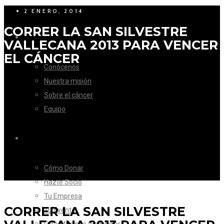
2 ENERO, 2014
CORRER LA SAN SILVESTRE
LA FUNDACIÓN
VALLECANA 2013 PARA VENCER
EL CÁNCER
Conócenos
Nuestra misión
Sobre el cáncer
Equipo
CÓMO AYUDAR
Cómo Donar
Hazte Socio
Tu Empresa
CORRER LA SAN SILVESTRE
Tu Evento