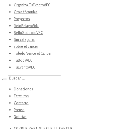
Organiza TuEventoVEC
Otras fórmulas
Proyectos
RetoPelayoVida
SelloSolidarioVEC
Sin categoría
sobre el cáncer
Toledo Vence el Cáncer
TuBodaVEC
TuEventoVEC
Donaciones
Estatutos
Contacto
Prensa
Noticias
CORRER PARA VENCER EL CÁNCER