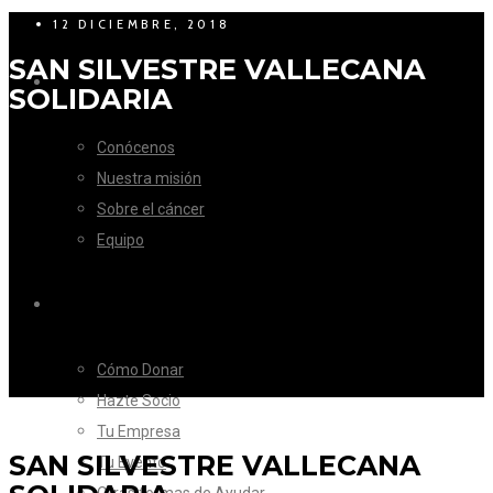
12 DICIEMBRE, 2018
SAN SILVESTRE VALLECANA
LA FUNDACIÓN
SOLIDARIA
Conócenos
Nuestra misión
Sobre el cáncer
Equipo
CÓMO AYUDAR
Cómo Donar
Hazte Socio
Tu Empresa
SAN SILVESTRE VALLECANA
Tu Evento