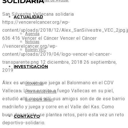
SOLIDARIA
Otras formas de Ayudar
San Silvestre Vallecana solidaria
ACTUALIDAD
https://vencerelcancer.org/wp-
content/uploads/2018/12/Alex_SanSilvestre_VEC_2jpg.
Agenda
636
416
Vencer el Cáncer
Vencer el Cáncer
Noticias
//vencerelcancer.org/wp-
Boletín VEC
content/uploads/2019/04/logo-vencer-el-cancer-
transparente.png
12 diciembre, 2018
26 septiembre,
INVESTIGACIÓN
2019
Álex es un joven que juega al Balonmano en el CDV
Proyectos
Vallecas. Lleva escrito a fuego Vallecas en su piel,
Premios Jóvenes
estudió allí, creció allí, sus amigos son de de ese barrio
Bio-spark Spain
madrileño y juega y corre en el Valle del Kas. Como
buen deportista, se plantea retos, pero esta vez un reto
CONTACTO
deportivo-solidario.