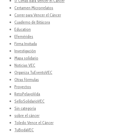
17 Cimas para Vencer el Cáncer
Certamen Microrrelatos
Correr para Vencer el Cáncer
Cuaderno de Bitácora
Education
Efemérides
Firma Invitada
Investigación
Mapa solidario
Noticias VEC
Organiza TuEventoVEC
Otras fórmulas
Proyectos
RetoPelayoVida
SelloSolidarioVEC
Sin categoría
sobre el cáncer
Toledo Vence el Cáncer
TuBodaVEC