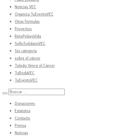
Noticias VEC
Organiza TuEventoVEC
Otras fórmulas
Proyectos
RetoPelayoVida
SelloSolidarioVEC
Sin categoría
sobre el cáncer
Toledo Vence el Cáncer
TuBodaVEC
TuEventoVEC
Donaciones
Estatutos
Contacto
Prensa
Noticias