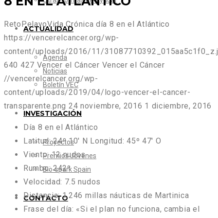
8 EN EL ATLÁNTICO
Otras formas de Ayudar
RetoPelayoVida Crónica día 8 en el Atlántico
ACTUALIDAD
https://vencerelcancer.org/wp-
content/uploads/2016/11/31087710392_015aa5c1f0_z.
Agenda
640
427
Vencer el Cáncer
Vencer el Cáncer
Noticias
//vencerelcancer.org/wp-
Boletín VEC
content/uploads/2019/04/logo-vencer-el-cancer-
transparente.png
24 noviembre, 2016
1 diciembre, 2016
INVESTIGACIÓN
Día 8 en el Atlántico
Latitud: 24º 10′ N Longitud: 45º 47′ O
Proyectos
Viento: 12 nudos
Premios Jóvenes
Rumbo: 242º
Bio-spark Spain
Velocidad: 7.5 nudos
Distancia: 1.246 millas náuticas de Martinica
CONTACTO
Frase del día: «Si el plan no funciona, cambia el