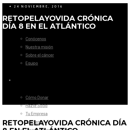
24 NOVIEMBRE, 2016
RETOPELAYOVIDA CRÓNICA
LA FUNDACIÓN
DÍA 8 EN EL ATLÁNTICO
Conócenos
Nuestra misión
Sobre el cáncer
Equipo
CÓMO AYUDAR
Cómo Donar
Hazte Socio
Tu Empresa
RETOPELAYOVIDA CRÓNICA DÍA
Tu Evento