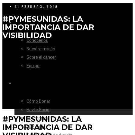
21 FEBRERO, 2018
#PYMESUNIDAS: LA
LA FUNDACIÓN
IMPORTANCIA DE DAR
VISIBILIDAD
Conócenos
Nuestra misión
Sobre el cáncer
Equipo
CÓMO AYUDAR
Cómo Donar
Hazte Socio
#PYMESUNIDAS: LA
Tu Empresa
IMPORTANCIA DE DAR
Tu Evento