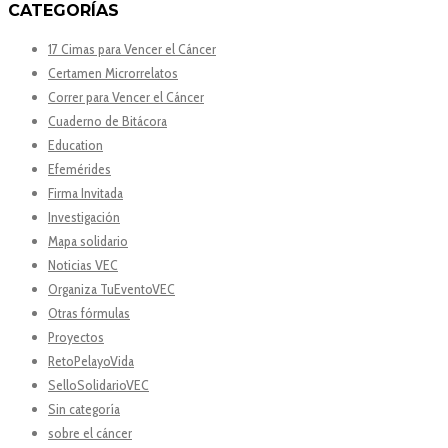
CATEGORÍAS
17 Cimas para Vencer el Cáncer
Certamen Microrrelatos
Correr para Vencer el Cáncer
Cuaderno de Bitácora
Education
Efemérides
Firma Invitada
Investigación
Mapa solidario
Noticias VEC
Organiza TuEventoVEC
Otras fórmulas
Proyectos
RetoPelayoVida
SelloSolidarioVEC
Sin categoría
sobre el cáncer