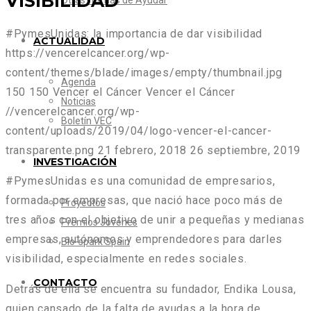
VISIBILIDAD
Otras formas de Ayudar
#PymesUnidas: la importancia de dar visibilidad
ACTUALIDAD
https://vencerelcancer.org/wp-
content/themes/blade/images/empty/thumbnail.jpg
Agenda
150
150
Vencer el Cáncer
Vencer el Cáncer
Noticias
//vencerelcancer.org/wp-
Boletín VEC
content/uploads/2019/04/logo-vencer-el-cancer-
transparente.png
21 febrero, 2018
26 septiembre, 2019
INVESTIGACIÓN
#PymesUnidas es una comunidad de empresarios,
formada por empresas, que nació hace poco más de
Proyectos
tres años con el objetivo de unir a pequeñas y medianas
Premios Jóvenes
empresas, autónomos y emprendedores para darles
Bio-spark Spain
visibilidad, especialmente en redes sociales.
CONTACTO
Detrás de ella se encuentra su fundador, Endika Lousa,
quien cansado de la falta de ayudas a la hora de