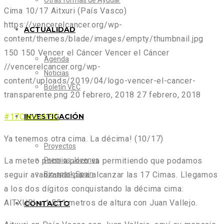
Otras formas de Ayudar
Cima 10/17 Aitxuri (País Vasco)
https://vencerelcancer.org/wp-
ACTUALIDAD
content/themes/blade/images/empty/thumbnail.jpg
150
150
Vencer el Cáncer
Vencer el Cáncer
Agenda
//vencerelcancer.org/wp-
Noticias
content/uploads/2019/04/logo-vencer-el-cancer-
Boletín VEC
transparente.png
20 febrero, 2018
27 febrero, 2018
INVESTIGACIÓN
#
17CimasVEC
Ya tenemos otra cima. La décima! (10/17)
Proyectos
Premios Jóvenes
La meteo poco a poco va permitiendo que podamos
Bio-spark Spain
seguir avanzando para alcanzar las 17 Cimas. Llegamos
a los
dos dígitos conquistando la décima cima:
AITXURI a 1.551 metros de altura con Juan Vallejo.
CONTACTO