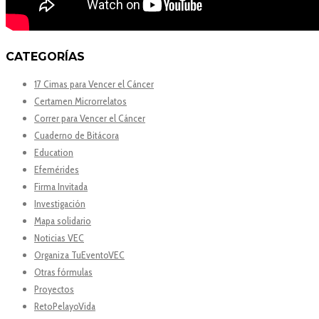
CATEGORÍAS
17 Cimas para Vencer el Cáncer
Certamen Microrrelatos
Correr para Vencer el Cáncer
Cuaderno de Bitácora
Education
Efemérides
Firma Invitada
Investigación
Mapa solidario
Noticias VEC
Organiza TuEventoVEC
Otras fórmulas
Proyectos
RetoPelayoVida