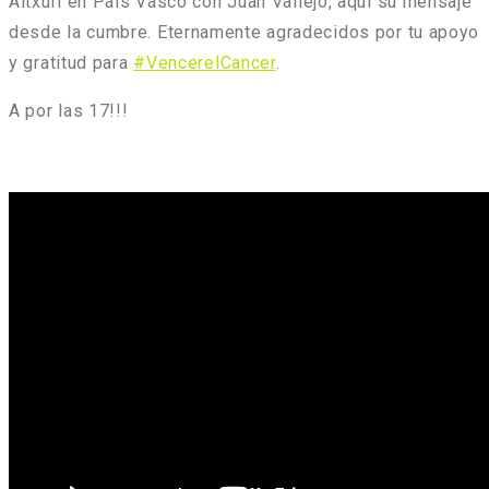
Aitxuri
en
País Vasco
con
Juan Vallejo
, aquí su mensaje
desde la cumbre. Eternamente agradecidos por tu apoyo
y gratitud para
#
VencerelCancer
.
A por las 17!!!