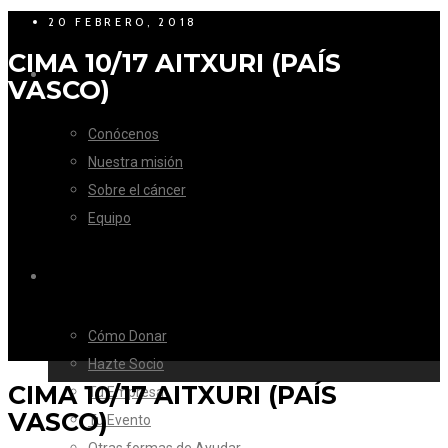
20 FEBRERO, 2018
CIMA 10/17 AITXURI (PAÍS
LA FUNDACIÓN
VASCO)
Conócenos
Nuestra misión
Sobre el cáncer
Equipo
CÓMO AYUDAR
Cómo Donar
Hazte Socio
CIMA 10/17 AITXURI (PAÍS
Tu Empresa
VASCO)
Tu Evento