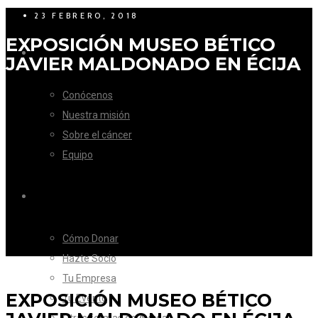
23 FEBRERO, 2018
EXPOSICIÓN MUSEO BÉTICO
LA FUNDACIÓN
JAVIER MALDONADO EN ÉCIJA
Conócenos
Nuestra misión
Sobre el cáncer
Equipo
CÓMO AYUDAR
Cómo Donar
Hazte Socio
Tu Empresa
EXPOSICIÓN MUSEO BÉTICO
Tu Evento