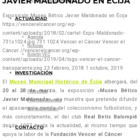
JAVIER MALDONADO EN ÉCIJA
Otras formas de Ayudar
Exposición Museo Bético Javier Maldonado en Écija
ACTUALIDAD
https://vencerelcancer.org/wp-
content/uploads/2018/02/cartel-Expo-Maldonado-
Agenda
731x1024.jpg
731
1024
Vencer el Cáncer
Vencer el
Noticias
Cáncer
//vencerelcancer.org/wp-
Boletín VEC
content/uploads/2019/04/logo-vencer-el-cancer-
transparente.png
23 febrero, 2018
1 octubre, 2019
INVESTIGACIÓN
El
Museo Municipal Histórico de Écija
albergará, del
20 al 28 de marzo
, la exposición «
Museo Bético
Proyectos
Javier Maldonado
», una muestra que pretende difundir
Premios Jóvenes
el apasionante mundo del coleccionismo futbolístico, y
Bio-spark Spain
más concretamente, el del club
Real Betis Balompié
desde 1907 hasta la actualidad, al mismo tiempo que
CONTACTO
apoya la labor de la
Fundación Vencer el Cáncer
.