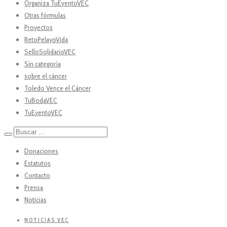
Organiza TuEventoVEC
Otras fórmulas
Proyectos
RetoPelayoVida
SelloSolidarioVEC
Sin categoría
sobre el cáncer
Toledo Vence el Cáncer
TuBodaVEC
TuEventoVEC
Donaciones
Estatutos
Contacto
Prensa
Noticias
NOTICIAS VEC