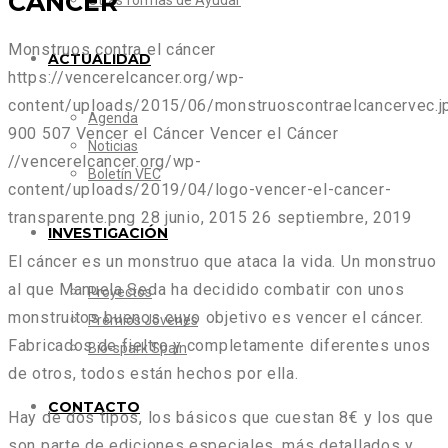
CÁNCER
Otras formas de Ayudar
Monstruos contra el cáncer
ACTUALIDAD
https://vencerelcancer.org/wp-
content/uploads/2015/06/monstruoscontraelcancervec.j
Agenda
900
507
Vencer el Cáncer
Vencer el Cáncer
Noticias
//vencerelcancer.org/wp-
Boletín VEC
content/uploads/2019/04/logo-vencer-el-cancer-
transparente.png
28 junio, 2015
26 septiembre, 2019
INVESTIGACIÓN
El cáncer es un monstruo que ataca la vida. Un monstruo
al que Manuela Seda ha decidido combatir con unos
Proyectos
monstruitos buenos cuyo objetivo es vencer el cáncer.
Premios Jóvenes
Fabricados de fieltro y completamente diferentes unos
Bio-spark Spain
de otros, todos están hechos por ella.
CONTACTO
Hay de dos tipos, los básicos que cuestan 8€ y los que
son parte de ediciones especiales, más detallados y