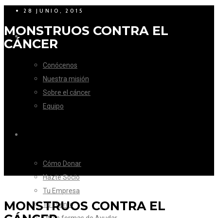
28 JUNIO, 2015
MONSTRUOS CONTRA EL
LA FUNDACIÓN
CÁNCER
Conócenos
Nuestra misión
Sobre el cáncer
Equipo
CÓMO AYUDAR
Cómo Donar
Hazte Socio
Tu Empresa
MONSTRUOS CONTRA EL
Tu Evento