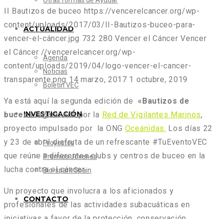
Otras formas de Ayudar
II Bautizos de buceo
https://vencerelcancer.org/wp-
content/uploads/2017/03/II-Bautizos-buceo-para-
ACTUALIDAD
vencer-el-cáncer.jpg
732
280
Vencer el Cáncer
Vencer
el Cáncer
//vencerelcancer.org/wp-
Agenda
content/uploads/2019/04/logo-vencer-el-cancer-
Noticias
transparente.png
14 marzo, 2017
1 octubre, 2019
Boletín VEC
Ya está aquí la segunda edición de
«Bautizos de
INVESTIGACIÓN
buceo»
organizada por la
Red de Vigilantes Marinos
,
proyecto impulsado por la ONG
Oceánidas.
Los días 22
y 23 de abril disfruta de un refrescante #TuEventoVEC
Proyectos
que reúne a diferentes clubs y centros de buceo en la
Premios Jóvenes
lucha contra el cáncer.
Bio-spark Spain
Un proyecto que involucra a los aficionados y
CONTACTO
profesionales de las actividades subacuáticas en
iniciativas a favor de la protección, conservación,