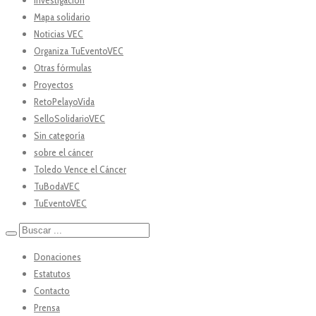
Investigación
Mapa solidario
Noticias VEC
Organiza TuEventoVEC
Otras fórmulas
Proyectos
RetoPelayoVida
SelloSolidarioVEC
Sin categoría
sobre el cáncer
Toledo Vence el Cáncer
TuBodaVEC
TuEventoVEC
Donaciones
Estatutos
Contacto
Prensa