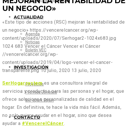
MEJORAN LA RENTABILIDAD DE
Otras formas de Ayudar
UN NEGOCIO»
ACTUALIDAD
«Este tipo de acciones (RSC) mejoran la rentabilidad de
un negocio»
https://vencerelcancer.org/wp-
Agenda
content/uploads/2020/07/Serhogar2-1024x683.jpg
Noticias
1024
683
Vencer el Cáncer
Vencer el Cáncer
Boletín VEC
//vencerelcancer.org/wp-
content/uploads/2019/04/logo-vencer-el-cancer-
INVESTIGACIÓN
transparente.png
10 julio, 2020
13 julio, 2020
SerHogarsystem
es una consultora integral de
Proyectos
servicios y productos para las personas y el hogar, que
Premios Jóvenes
ofrece soluciones personalizadas de calidad en el
Bio-spark Spain
hogar. En definitiva, te hace la vida más fácil. Además,
no solo quiere ayudar en el hogar, sino que desea
CONTACTO
ayudar a
#VencerelCáncer
.