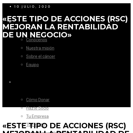
10 JULIO, 2020
«ESTE TIPO DE ACCIONES (RSC)
LA FUNDACIÓN
MEJORAN LA RENTABILIDAD
DE UN NEGOCIO»
Conócenos
Nuestra misión
Sobre el cáncer
Equipo
CÓMO AYUDAR
Cómo Donar
Hazte Socio
Tu Empresa
«ESTE TIPO DE ACCIONES (RSC)
Tu Evento