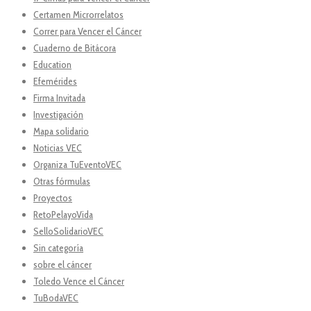
Certamen Microrrelatos
Correr para Vencer el Cáncer
Cuaderno de Bitácora
Education
Efemérides
Firma Invitada
Investigación
Mapa solidario
Noticias VEC
Organiza TuEventoVEC
Otras fórmulas
Proyectos
RetoPelayoVida
SelloSolidarioVEC
Sin categoría
sobre el cáncer
Toledo Vence el Cáncer
TuBodaVEC