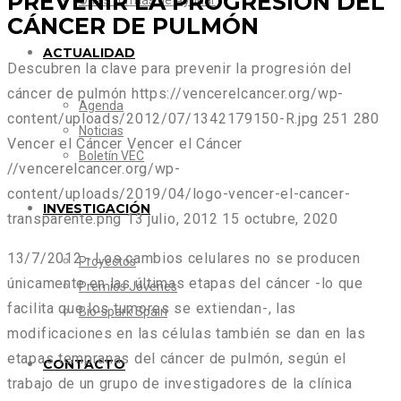
PREVENIR LA PROGRESIÓN DEL
Otras formas de Ayudar
CÁNCER DE PULMÓN
ACTUALIDAD
Descubren la clave para prevenir la progresión del
cáncer de pulmón
https://vencerelcancer.org/wp-
Agenda
content/uploads/2012/07/1342179150-R.jpg
251
280
Noticias
Vencer el Cáncer
Vencer el Cáncer
Boletín VEC
//vencerelcancer.org/wp-
content/uploads/2019/04/logo-vencer-el-cancer-
INVESTIGACIÓN
transparente.png
13 julio, 2012
15 octubre, 2020
13/7/2012.- Los cambios celulares no se producen
Proyectos
únicamente en las últimas etapas del cáncer -lo que
Premios Jóvenes
facilita que los tumores se extiendan-, las
Bio-spark Spain
modificaciones en las células también se dan en las
etapas tempranas del cáncer de pulmón, según el
CONTACTO
trabajo de un grupo de investigadores de la clínica