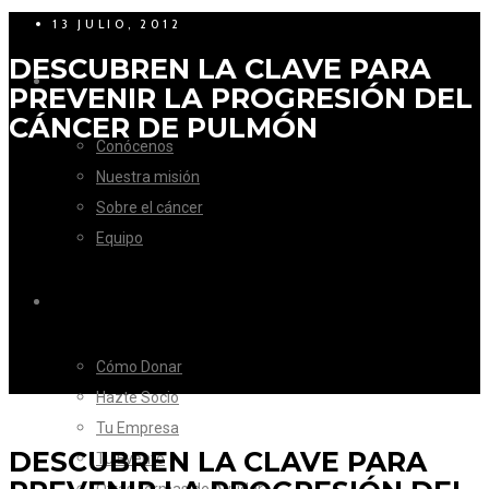
13 JULIO, 2012
DESCUBREN LA CLAVE PARA
LA FUNDACIÓN
PREVENIR LA PROGRESIÓN DEL
CÁNCER DE PULMÓN
Conócenos
Nuestra misión
Sobre el cáncer
Equipo
CÓMO AYUDAR
Cómo Donar
Hazte Socio
Tu Empresa
DESCUBREN LA CLAVE PARA
Tu Evento