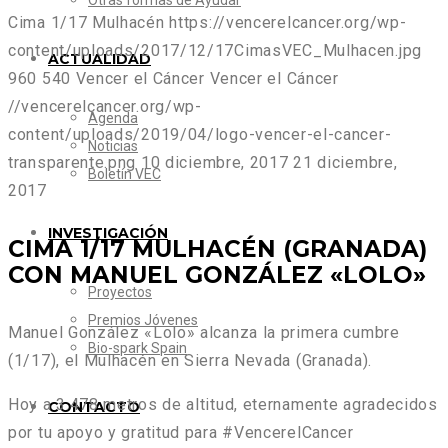
Otras formas de Ayudar
Cima 1/17 Mulhacén
https://vencerelcancer.org/wp-
content/uploads/2017/12/17CimasVEC_Mulhacen.jpg
ACTUALIDAD
960
540
Vencer el Cáncer
Vencer el Cáncer
//vencerelcancer.org/wp-
Agenda
content/uploads/2019/04/logo-vencer-el-cancer-
Noticias
transparente.png
10 diciembre, 2017
21 diciembre,
Boletín VEC
2017
INVESTIGACIÓN
CIMA 1/17 MULHACÉN (GRANADA)
CON MANUEL GONZÁLEZ «LOLO»
Proyectos
Premios Jóvenes
Manuel González «Lolo» alcanza la primera cumbre
Bio-spark Spain
(1/17), el Mulhacén en Sierra Nevada (Granada).
Hoy a 3.478 metros de altitud, eternamente agradecidos
CONTACTO
por tu apoyo y gratitud para #VencerelCancer