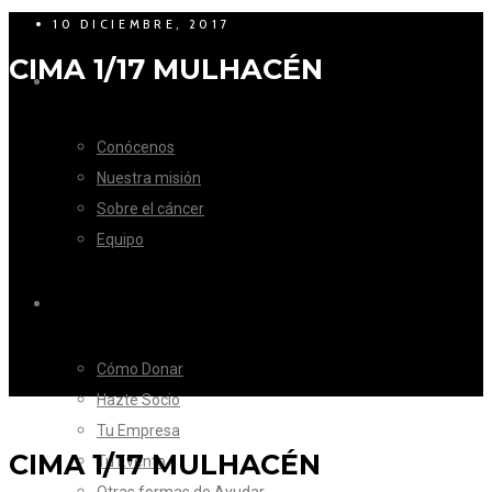
10 DICIEMBRE, 2017
CIMA 1/17 MULHACÉN
LA FUNDACIÓN
Conócenos
Nuestra misión
Sobre el cáncer
Equipo
CÓMO AYUDAR
Cómo Donar
Hazte Socio
Tu Empresa
CIMA 1/17 MULHACÉN
Tu Evento