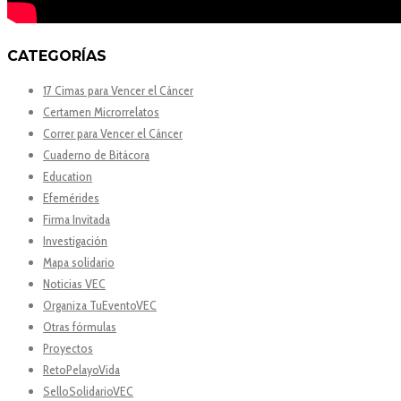
CATEGORÍAS
17 Cimas para Vencer el Cáncer
Certamen Microrrelatos
Correr para Vencer el Cáncer
Cuaderno de Bitácora
Education
Efemérides
Firma Invitada
Investigación
Mapa solidario
Noticias VEC
Organiza TuEventoVEC
Otras fórmulas
Proyectos
RetoPelayoVida
SelloSolidarioVEC