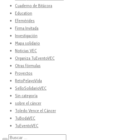
Cuaderno de Bitácora
Education
Efemérides
Firma Invitada
Investigación
Mapa solidario
Noticias VEC
Organiza TuEventoVEC
Otras fórmulas
Proyectos
RetoPelayoVida
SelloSolidarioVEC
Sin categoría
sobre el cáncer
Toledo Vence el Cáncer
TuBodaVEC
TuEventoVEC