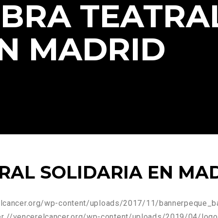
OBRA TEATRA
EN MADRID
RAL SOLIDARIA EN MA
relcancer.org/wp-content/uploads/2017/11/bannerpeque
er
//vencerelcancer.org/wp-content/uploads/2019/04/logo-