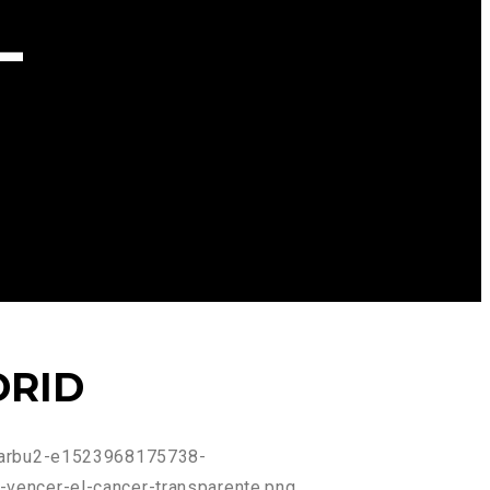
L
DRID
_barbu2-e1523968175738-
vencer-el-cancer-transparente.png