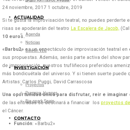
Otras formas de Ayudar
24 noviembre, 2017
1 octubre, 2019
ACTUALIDAD
Si te gusta la improvisación teatral, no puedes perderte 
risas se apoderarán del teatro
La Escalera de Jacob,
(Cal
Agenda
10 euros.
Noticias
«Barbu2»
es un espectáculo de improvisación teatral en e
Boletín VEC
sus propuestas. Además, serás parte activa del show par
de improvisación, nuestros trufliñecos preferidos ameni
INVESTIGACIÓN
más bondicuétala del universo. Y si tienen suerte puede q
Artistas: Carlos Puggi, David Carrascosa
Proyectos
Premios Jóvenes
Una oportunidad única para disfrutar, reir e imaginar
Bio-spark Spain
de las entradas se destinará a financiar los
proyectos d
el Cáncer.
CONTACTO
Función
: «Barbu2»