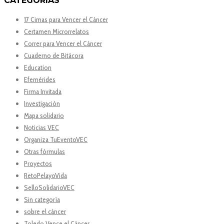
CATEGORÍAS
17 Cimas para Vencer el Cáncer
Certamen Microrrelatos
Correr para Vencer el Cáncer
Cuaderno de Bitácora
Education
Efemérides
Firma Invitada
Investigación
Mapa solidario
Noticias VEC
Organiza TuEventoVEC
Otras fórmulas
Proyectos
RetoPelayoVida
SelloSolidarioVEC
Sin categoría
sobre el cáncer
Toledo Vence el Cáncer