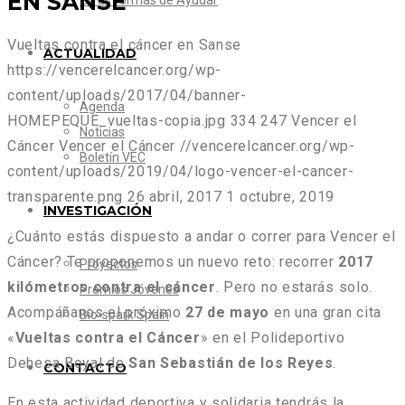
EN SANSE
Otras formas de Ayudar
Vueltas contra el cáncer en Sanse
ACTUALIDAD
https://vencerelcancer.org/wp-
content/uploads/2017/04/banner-
Agenda
HOMEPEQUE_vueltas-copia.jpg
334
247
Vencer el
Noticias
Cáncer
Vencer el Cáncer
//vencerelcancer.org/wp-
Boletín VEC
content/uploads/2019/04/logo-vencer-el-cancer-
transparente.png
26 abril, 2017
1 octubre, 2019
INVESTIGACIÓN
¿Cuánto estás dispuesto a andar o correr para Vencer el
Cáncer? Te proponemos un nuevo reto: recorrer
2017
Proyectos
kilómetros contra el cáncer
. Pero no estarás solo.
Premios Jóvenes
Acompáñanos el próximo
27 de mayo
en una gran cita
Bio-spark Spain
«
Vueltas contra el Cáncer
» en el Polideportivo
Dehesa Boyal de
San Sebastián de los Reyes
.
CONTACTO
En esta actividad deportiva y solidaria tendrás la