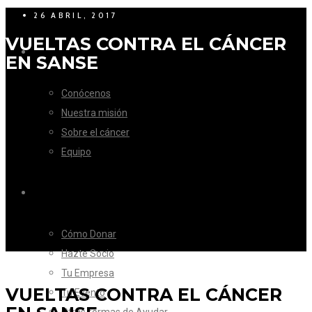
26 ABRIL, 2017
VUELTAS CONTRA EL CÁNCER
LA FUNDACIÓN
EN SANSE
Conócenos
Nuestra misión
Sobre el cáncer
Equipo
CÓMO AYUDAR
Cómo Donar
Hazte Socio
Tu Empresa
VUELTAS CONTRA EL CÁNCER
Tu Evento