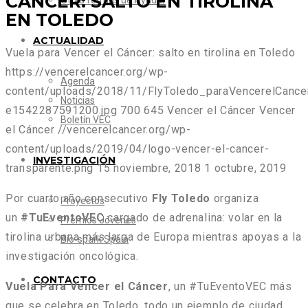
CÁNCER: SALTO EN TIROLINA
Otras formas de Ayudar
EN TOLEDO
ACTUALIDAD
Vuela para Vencer el Cáncer: salto en tirolina en Toledo
https://vencerelcancer.org/wp-
Agenda
content/uploads/2018/11/FlyToledo_paraVencerelCance
Noticias
e1542287591200.jpg
700
645
Vencer el Cáncer
Vencer
Boletín VEC
el Cáncer
//vencerelcancer.org/wp-
content/uploads/2019/04/logo-vencer-el-cancer-
INVESTIGACIÓN
transparente.png
15 noviembre, 2018
1 octubre, 2019
Por cuarto año consecutivo
Fly Toledo
organiza
Proyectos
un
#TuEventoVEC
cargado de adrenalina: volar en la
Premios Jóvenes
tirolina urbana más larga de Europa mientras apoyas a la
Bio-spark Spain
investigación oncológica.
CONTACTO
Vuela Para Vencer el Cáncer
, un #TuEventoVEC más
que se celebra en Toledo, todo un ejemplo de ciudad