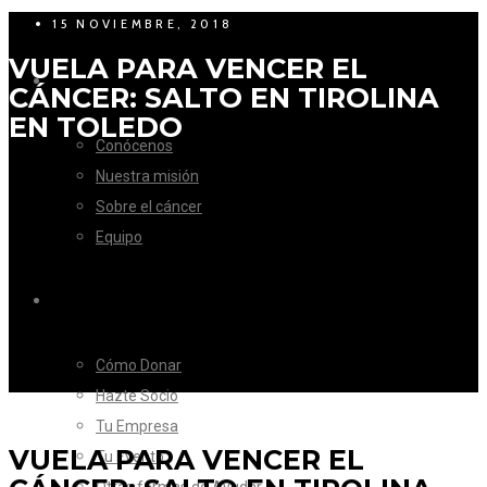
15 NOVIEMBRE, 2018
VUELA PARA VENCER EL
LA FUNDACIÓN
CÁNCER: SALTO EN TIROLINA
EN TOLEDO
Conócenos
Nuestra misión
Sobre el cáncer
Equipo
CÓMO AYUDAR
Cómo Donar
Hazte Socio
Tu Empresa
VUELA PARA VENCER EL
Tu Evento