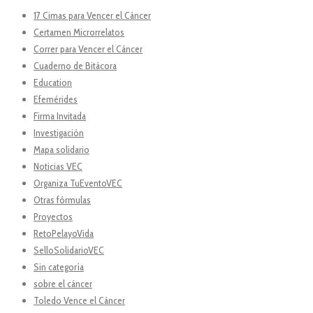
17 Cimas para Vencer el Cáncer
Certamen Microrrelatos
Correr para Vencer el Cáncer
Cuaderno de Bitácora
Education
Efemérides
Firma Invitada
Investigación
Mapa solidario
Noticias VEC
Organiza TuEventoVEC
Otras fórmulas
Proyectos
RetoPelayoVida
SelloSolidarioVEC
Sin categoría
sobre el cáncer
Toledo Vence el Cáncer