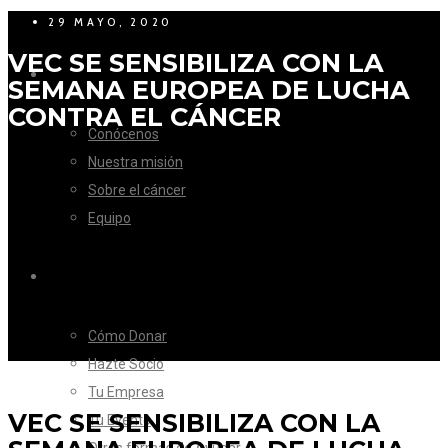
29 MAYO, 2020
VEC SE SENSIBILIZA CON LA
LA FUNDACIÓN
SEMANA EUROPEA DE LUCHA
CONTRA EL CÁNCER
Conócenos
Nuestra misión
Sobre el cáncer
Equipo
CÓMO AYUDAR
Cómo Donar
Hazte Socio
Tu Empresa
VEC SE SENSIBILIZA CON LA
Tu Evento