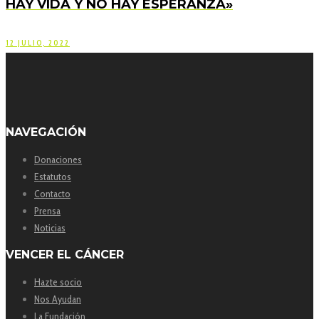
HAY VIDA Y NO HAY ESPERANZA»
12 JULIO, 2022
NAVEGACIÓN
Donaciones
Estatutos
Contacto
Prensa
Noticias
VENCER EL CÁNCER
Hazte socio
Nos Ayudan
La Fundación