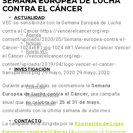
SEMANA EUROPEA DE LUCHA
Otras formas de Ayudar
CONTRA EL CÁNCER
ACTUALIDAD
VEC se sensibiliza con la Semana Europea de Lucha
contra el Cáncer
https://vencerelcancer.org/wp-
Agenda
content/uploads/2020/05/Semana-europea-contra-el-
Noticias
Cáncer-1024x681.jpg
1024
681
Vencer el Cáncer
Vencer
Boletín VEC
el Cáncer
//vencerelcancer.org/wp-
content/uploads/2019/04/logo-vencer-el-cancer-
INVESTIGACIÓN
transparente.png
29 mayo, 2020
29 mayo, 2020
Durante estos 7 días se conmemora la
Semana
Proyectos
Europea de Lucha contra el Cáncer,
una campaña
Premios Jóvenes
anual que se celebra del
25 al 31 de mayo
,
Bio-spark Spain
coincidiendo con la última semana de este mes.
CONTACTO
La campaña está dirigida por la
Asociación de Ligas
Europeas contra el Cáncer
(
Association of European