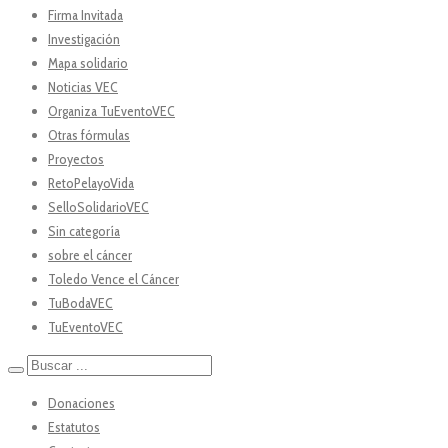
Firma Invitada
Investigación
Mapa solidario
Noticias VEC
Organiza TuEventoVEC
Otras fórmulas
Proyectos
RetoPelayoVida
SelloSolidarioVEC
Sin categoría
sobre el cáncer
Toledo Vence el Cáncer
TuBodaVEC
TuEventoVEC
Donaciones
Estatutos