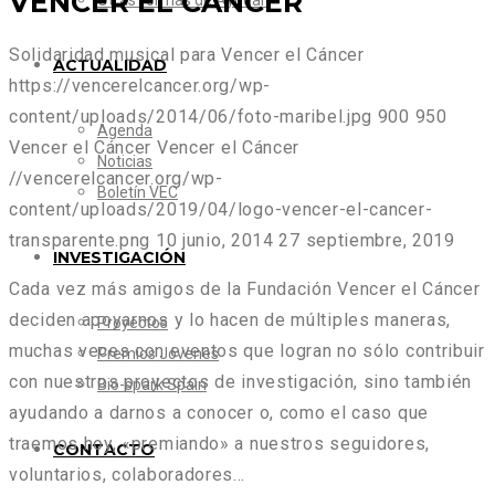
VENCER EL CÁNCER
Otras formas de Ayudar
Solidaridad musical para Vencer el Cáncer
ACTUALIDAD
https://vencerelcancer.org/wp-
content/uploads/2014/06/foto-maribel.jpg
900
950
Agenda
Vencer el Cáncer
Vencer el Cáncer
Noticias
//vencerelcancer.org/wp-
Boletín VEC
content/uploads/2019/04/logo-vencer-el-cancer-
transparente.png
10 junio, 2014
27 septiembre, 2019
INVESTIGACIÓN
Cada vez más amigos de la Fundación Vencer el Cáncer
deciden apoyarnos y lo hacen de múltiples maneras,
Proyectos
muchas veces con eventos que logran no sólo contribuir
Premios Jóvenes
con nuestros proyectos de investigación, sino también
Bio-spark Spain
ayudando a darnos a conocer o, como el caso que
traemos hoy, «premiando» a nuestros seguidores,
CONTACTO
voluntarios, colaboradores…