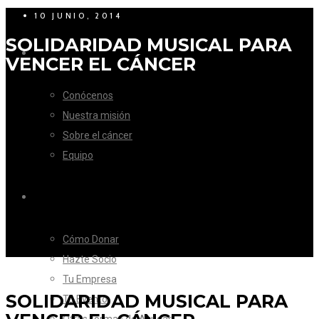
10 JUNIO, 2014
SOLIDARIDAD MUSICAL PARA
LA FUNDACIÓN
VENCER EL CÁNCER
Conócenos
Nuestra misión
Sobre el cáncer
Equipo
CÓMO AYUDAR
Cómo Donar
Hazte Socio
Tu Empresa
SOLIDARIDAD MUSICAL PARA
Tu Evento