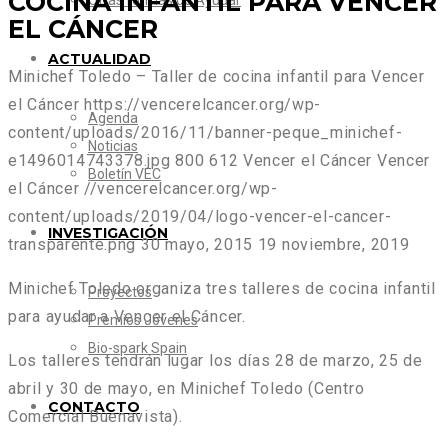
COCINA INFANTIL PARA VENCER
Otras formas de Ayudar
EL CÁNCER
ACTUALIDAD
Minichef Toledo – Taller de cocina infantil para Vencer
el Cáncer
https://vencerelcancer.org/wp-
Agenda
content/uploads/2016/11/banner-peque_minichef-
Noticias
e1496014743378.jpg
800
612
Vencer el Cáncer
Vencer
Boletín VEC
el Cáncer
//vencerelcancer.org/wp-
content/uploads/2019/04/logo-vencer-el-cancer-
INVESTIGACIÓN
transparente.png
30 mayo, 2015
19 noviembre, 2019
Minichef Toledo organiza tres
talleres de cocina infantil
Proyectos
para ayudar a Vencer el Cáncer
.
Premios Jóvenes
Bio-spark Spain
Los talleres tendrán lugar los días
28 de marzo, 25 de
abril y 30 de mayo
, en Minichef Toledo (Centro
CONTACTO
Comercial Buenavista).