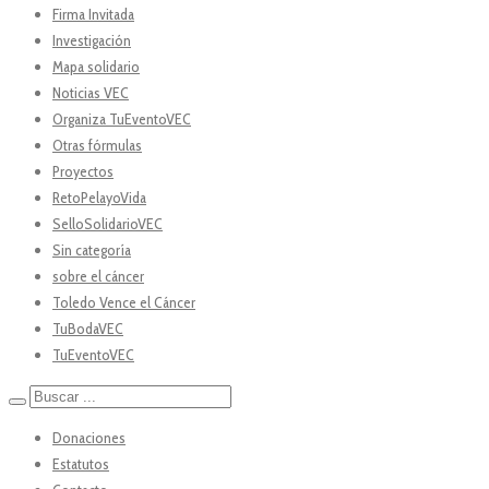
Firma Invitada
Investigación
Mapa solidario
Noticias VEC
Organiza TuEventoVEC
Otras fórmulas
Proyectos
RetoPelayoVida
SelloSolidarioVEC
Sin categoría
sobre el cáncer
Toledo Vence el Cáncer
TuBodaVEC
TuEventoVEC
Donaciones
Estatutos