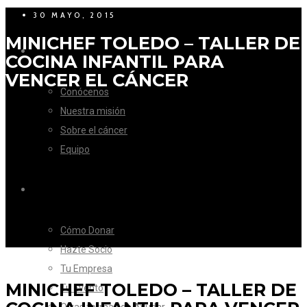
30 MAYO, 2015
MINICHEF TOLEDO – TALLER DE
LA FUNDACIÓN
COCINA INFANTIL PARA
VENCER EL CÁNCER
Conócenos
Nuestra misión
Sobre el cáncer
Equipo
CÓMO AYUDAR
Cómo Donar
Hazte Socio
Tu Empresa
MINICHEF TOLEDO – TALLER DE
Tu Evento