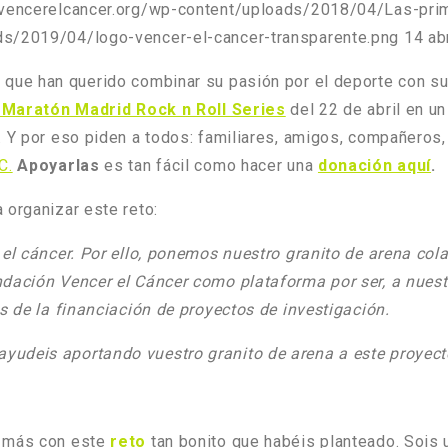
/vencerelcancer.org/wp-content/uploads/2018/04/Las-prim
ds/2019/04/logo-vencer-el-cancer-transparente.png
14 ab
» que han querido combinar su pasión por el deporte con su
 Maratón Madrid Rock n Roll Series
del 22 de abril en u
. Y por eso piden a todos: familiares, amigos, compañeros
C.
Apoyarlas
es tan fácil como hacer una
donación aquí
.
 organizar este reto:
a el cáncer. Por ello, ponemos nuestro granito de arena 
dación Vencer el Cáncer como plataforma por ser, a nuestro
s de la financiación de proyectos de investigación.
udeis aportando vuestro granito de arena a este proyecto
y más con este
reto
tan bonito que habéis planteado. Sois 