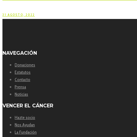
31 AGOSTO, 2022
NAVEGACIÓN
Donaciones
Estatutos
Contacto
Prensa
Noticias
VENCER EL CÁNCER
Hazte socio
Nos Ayudan
La Fundación