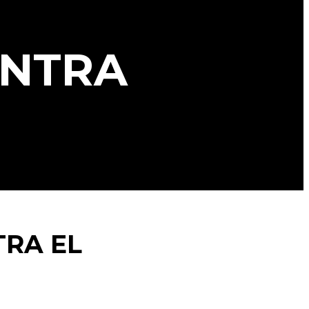
NTRA
RA EL