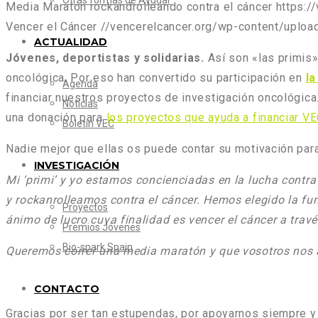
Otras formas de Ayudar
Media Maratón rockandrolleando contra el cáncer
https:/
Vencer el Cáncer
//vencerelcancer.org/wp-content/uploa
ACTUALIDAD
Jóvenes, deportistas y solidarias.
Así son «las primis
oncológica. Por eso han convertido su participación en
la
Agenda
financiar nuestros proyectos de investigación oncológica
Noticias
una donación para
los proyectos que ayuda a financiar VE
Boletín VEC
Nadie mejor que ellas os puede contar su motivación para
INVESTIGACIÓN
Mi ‘primi’ y yo estamos concienciadas en la lucha contr
y rockanrolleamos contra el cáncer. Hemos elegido la fun
Proyectos
ánimo de lucro cuya finalidad es vencer el cáncer a travé
Premios Jóvenes
Bio-spark Spain
Queremos correr una media maratón y que vosotros nos ay
CONTACTO
Gracias por ser tan estupendas, por apoyarnos siempre 