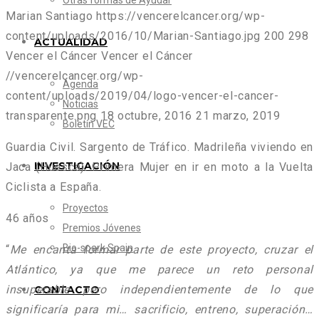
Otras formas de Ayudar
Marian Santiago
https://vencerelcancer.org/wp-
content/uploads/2016/10/Marian-Santiago.jpg
200
298
ACTUALIDAD
Vencer el Cáncer
Vencer el Cáncer
//vencerelcancer.org/wp-
Agenda
content/uploads/2019/04/logo-vencer-el-cancer-
Noticias
transparente.png
18 octubre, 2016
21 marzo, 2019
Boletín VEC
Guardia Civil. Sargento de Tráfico. Madrileña viviendo en
INVESTIGACIÓN
Jaca (Huesca). Primera Mujer en ir en moto a la Vuelta
Ciclista a España.
Proyectos
46 años
Premios Jóvenes
Bio-spark Spain
“
Me encanta formar parte de este proyecto, cruzar el
Atlántico, ya que me parece un reto personal
insuperable pero independientemente de lo que
CONTACTO
significaría para mi… sacrificio, entreno, superación…