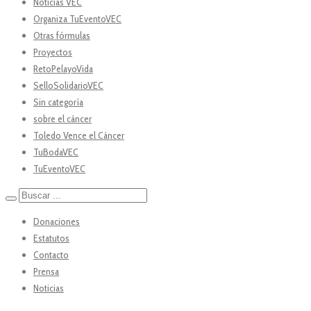
Noticias VEC
Organiza TuEventoVEC
Otras fórmulas
Proyectos
RetoPelayoVida
SelloSolidarioVEC
Sin categoría
sobre el cáncer
Toledo Vence el Cáncer
TuBodaVEC
TuEventoVEC
Donaciones
Estatutos
Contacto
Prensa
Noticias