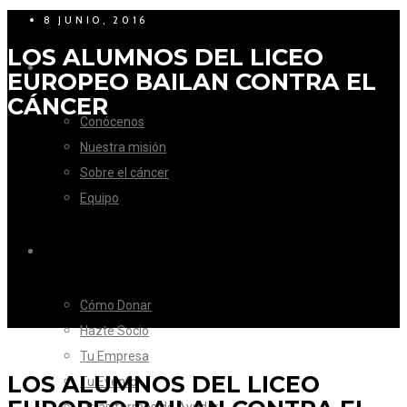
8 JUNIO, 2016
LOS ALUMNOS DEL LICEO
LA FUNDACIÓN
EUROPEO BAILAN CONTRA EL
CÁNCER
Conócenos
Nuestra misión
Sobre el cáncer
Equipo
CÓMO AYUDAR
Cómo Donar
Hazte Socio
Tu Empresa
LOS ALUMNOS DEL LICEO
Tu Evento