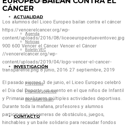
EUROPEO BAILAN CONTRA EL
Otras formas de Ayudar
CÁNCER
ACTUALIDAD
Los alumnos del Liceo Europeo bailan contra el cáncer
https://vencerelcancer.org/wp-
Agenda
content/uploads/2016/08/liceoeuropeotueventovec.jpg
Noticias
900
600
Vencer el Cáncer
Vencer el Cáncer
Boletín VEC
//vencerelcancer.org/wp-
content/uploads/2019/04/logo-vencer-el-cancer-
INVESTIGACIÓN
transparente.png
8 junio, 2016
27 septiembre, 2019
El pasado viernes 3 de junio, el Liceo Europeo celebró
Proyectos
el Día del Deporte, un evento en el que niños de Infantil
Premios Jóvenes
y Primaria realizaron múltiples actividades deportivas.
Bio-spark Spain
Durante toda la mañana, profesores y alumnos
participaron en carreras de obstáculos, juegos,
CONTACTO
hinchables y un baile solidario para recaudar fondos