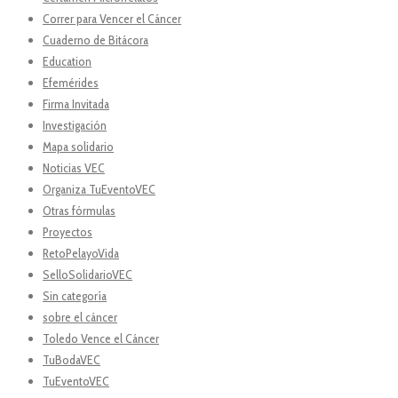
Correr para Vencer el Cáncer
Cuaderno de Bitácora
Education
Efemérides
Firma Invitada
Investigación
Mapa solidario
Noticias VEC
Organiza TuEventoVEC
Otras fórmulas
Proyectos
RetoPelayoVida
SelloSolidarioVEC
Sin categoría
sobre el cáncer
Toledo Vence el Cáncer
TuBodaVEC
TuEventoVEC