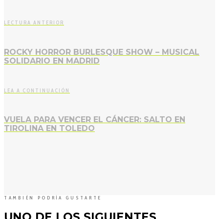
LECTURA ANTERIOR
ROCKY HORROR BURLESQUE SHOW – MUSICAL
SOLIDARIO EN MADRID
LEA A CONTINUACIÓN
VUELA PARA VENCER EL CÁNCER: SALTO EN
TIROLINA EN TOLEDO
TAMBIÉN PODRÍA GUSTARTE
UNO DE LOS SIGUIENTES