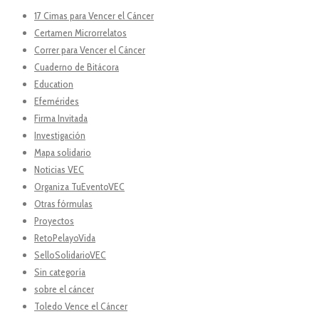
17 Cimas para Vencer el Cáncer
Certamen Microrrelatos
Correr para Vencer el Cáncer
Cuaderno de Bitácora
Education
Efemérides
Firma Invitada
Investigación
Mapa solidario
Noticias VEC
Organiza TuEventoVEC
Otras fórmulas
Proyectos
RetoPelayoVida
SelloSolidarioVEC
Sin categoría
sobre el cáncer
Toledo Vence el Cáncer