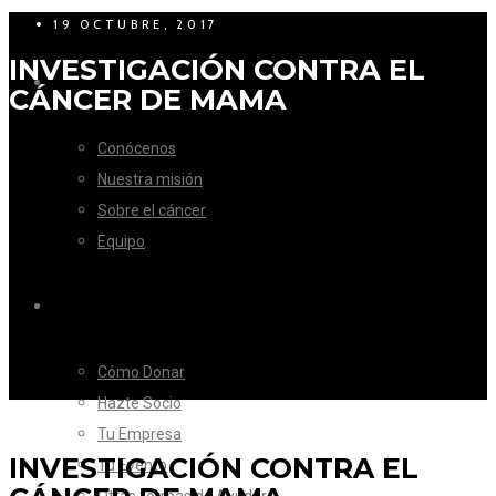
19 OCTUBRE, 2017
INVESTIGACIÓN CONTRA EL
LA FUNDACIÓN
CÁNCER DE MAMA
Conócenos
Nuestra misión
Sobre el cáncer
Equipo
CÓMO AYUDAR
Cómo Donar
Hazte Socio
Tu Empresa
INVESTIGACIÓN CONTRA EL
Tu Evento