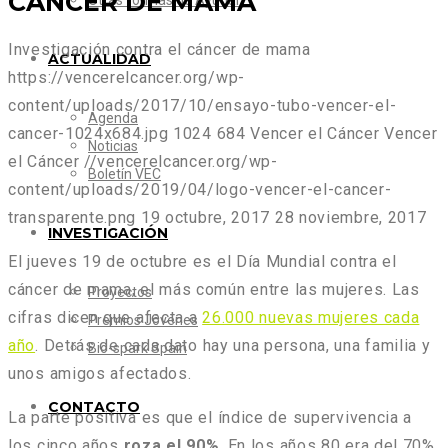
CÁNCER DE MAMA
Otras formas de Ayudar
Investigación contra el cáncer de mama
ACTUALIDAD
https://vencerelcancer.org/wp-
content/uploads/2017/10/ensayo-tubo-vencer-el-
Agenda
cancer-1024x684.jpg
1024
684
Vencer el Cáncer
Vencer
Noticias
el Cáncer
//vencerelcancer.org/wp-
Boletín VEC
content/uploads/2019/04/logo-vencer-el-cancer-
transparente.png
19 octubre, 2017
28 noviembre, 2017
INVESTIGACIÓN
El jueves 19 de octubre es el Día Mundial contra el
cáncer de mama, el más común entre las mujeres. Las
Proyectos
cifras dicen que afecta a
26.000 nuevas mujeres cada
Premios Jóvenes
año
. Detrás de cada dato hay una persona, una familia y
Bio-spark Spain
unos amigos afectados.
CONTACTO
La parte positiva es que el índice de supervivencia a
los cinco años
roza el 90%
. En los años 80 era del 70%.