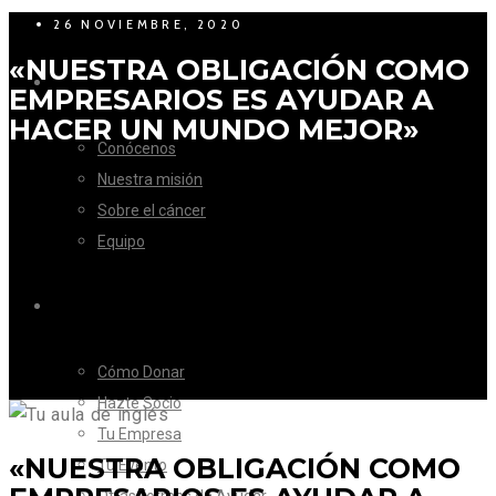
26 NOVIEMBRE, 2020
«NUESTRA OBLIGACIÓN COMO
LA FUNDACIÓN
EMPRESARIOS ES AYUDAR A
HACER UN MUNDO MEJOR»
Conócenos
Nuestra misión
Sobre el cáncer
Equipo
CÓMO AYUDAR
Cómo Donar
Hazte Socio
Tu Empresa
«NUESTRA OBLIGACIÓN COMO
Tu Evento