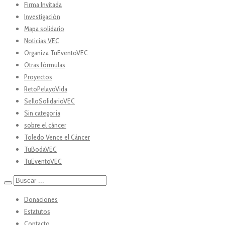
Firma Invitada
Investigación
Mapa solidario
Noticias VEC
Organiza TuEventoVEC
Otras fórmulas
Proyectos
RetoPelayoVida
SelloSolidarioVEC
Sin categoría
sobre el cáncer
Toledo Vence el Cáncer
TuBodaVEC
TuEventoVEC
Donaciones
Estatutos
Contacto