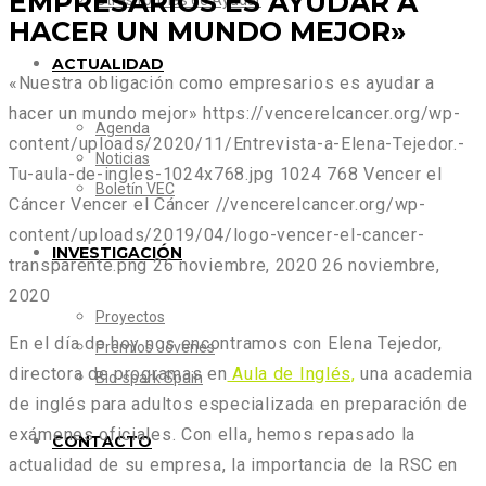
EMPRESARIOS ES AYUDAR A
Otras formas de Ayudar
HACER UN MUNDO MEJOR»
ACTUALIDAD
«Nuestra obligación como empresarios es ayudar a
hacer un mundo mejor»
https://vencerelcancer.org/wp-
Agenda
content/uploads/2020/11/Entrevista-a-Elena-Tejedor.-
Noticias
Tu-aula-de-ingles-1024x768.jpg
1024
768
Vencer el
Boletín VEC
Cáncer
Vencer el Cáncer
//vencerelcancer.org/wp-
content/uploads/2019/04/logo-vencer-el-cancer-
INVESTIGACIÓN
transparente.png
26 noviembre, 2020
26 noviembre,
2020
Proyectos
En el día de hoy nos encontramos con Elena Tejedor,
Premios Jóvenes
directora de programas en
Aula de Inglés,
una academia
Bio-spark Spain
de inglés para adultos especializada en preparación de
exámenes oficiales. Con ella, hemos repasado la
CONTACTO
actualidad de su empresa, la importancia de la RSC en